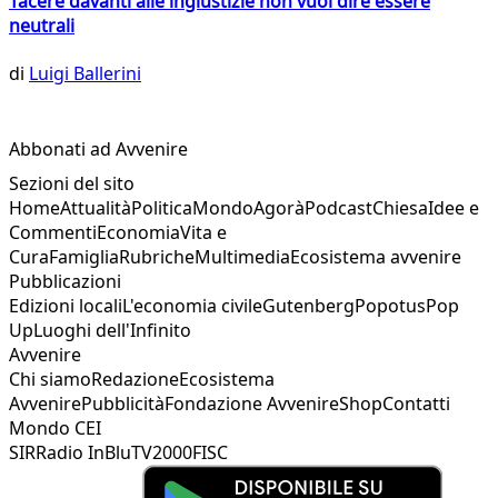
Tacere davanti alle ingiustizie non vuol dire essere
neutrali
di
Luigi Ballerini
Abbonati ad Avvenire
Sezioni del sito
Home
Attualità
Politica
Mondo
Agorà
Podcast
Chiesa
Idee e
Commenti
Economia
Vita e
Cura
Famiglia
Rubriche
Multimedia
Ecosistema avvenire
Pubblicazioni
Edizioni locali
L'economia civile
Gutenberg
Popotus
Pop
Up
Luoghi dell'Infinito
Avvenire
Chi siamo
Redazione
Ecosistema
Avvenire
Pubblicità
Fondazione Avvenire
Shop
Contatti
Mondo CEI
SIR
Radio InBlu
TV2000
FISC