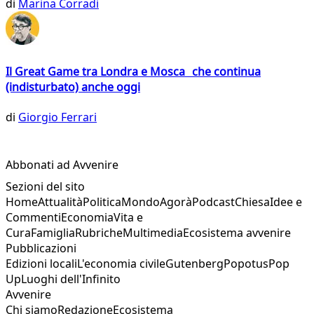
di
Marina Corradi
Il Great Game tra Londra e Mosca che continua
(indisturbato) anche oggi
di
Giorgio Ferrari
Abbonati ad Avvenire
Sezioni del sito
Home
Attualità
Politica
Mondo
Agorà
Podcast
Chiesa
Idee e
Commenti
Economia
Vita e
Cura
Famiglia
Rubriche
Multimedia
Ecosistema avvenire
Pubblicazioni
Edizioni locali
L'economia civile
Gutenberg
Popotus
Pop
Up
Luoghi dell'Infinito
Avvenire
Chi siamo
Redazione
Ecosistema