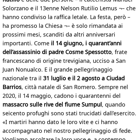
Solorzano e il 13enne Nelson Rutilio Lemus ¬– che
hanno condiviso la raffica letale. La festa, però –
ha promesso la Chiesa ¬– è solo rimandata ai
prossimi mesi, scanditi da altri anniversari
importanti. Come
il 14 giugno, i quarant’anni
dell’assassinio di padre Cosme Spessotto
, frate
francescano di origine trevigiana, ucciso a San
Juan Nonualco. E il grande pellegrinaggio
nazionale tra il
31 luglio e il 2 agosto a Ciudad
Barrios
, città natale di San Romero. Sempre nel
2020, il 14 maggio, cadono i quarantenni del
massacro sulle rive del fiume Sumpul
, quando
seicento profughi sono stati trucidati dall’esercito.
«I martiri hanno dato le loro vite e ci hanno
accompagnato nel nostro pellegrinaggio di fede.
Vogliamo ascoltare la loro voce e, a contempo,