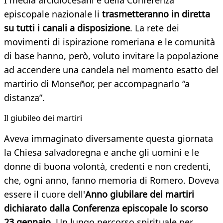
I media arcidiocesani e della Conferenza
episcopale nazionale li
trasmetteranno in diretta
su tutti i canali a disposizione
. La rete dei
movimenti di ispirazione romeriana e le comunità
di base hanno, però, voluto invitare la popolazione
ad accendere una candela nel momento esatto del
martirio di Monseñor, per accompagnarlo “a
distanza”.
Il giubileo dei martiri
Aveva immaginato diversamente questa giornata
la Chiesa salvadoregna e anche gli uomini e le
donne di buona volontà, credenti e non credenti,
che, ogni anno, fanno memoria di Romero. Doveva
essere il cuore dell'
Anno giubilare dei martiri
d
ichiarato dalla Conferenza episcopale lo scorso
23 gennaio
. Un lungo percorso spirituale per