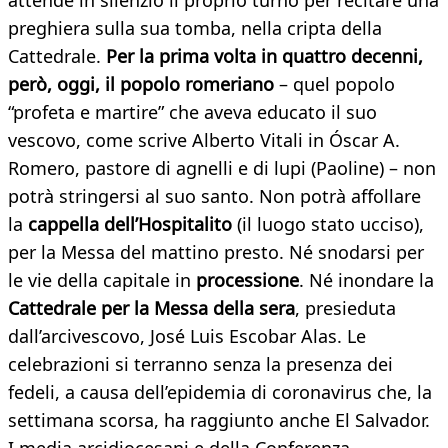
attende in silenzio il proprio turno per recitare una
preghiera sulla sua tomba, nella cripta della
Cattedrale.
Per la prima volta in quattro decenni,
però, oggi, il popolo romeriano
– quel popolo
“profeta e martire” che aveva educato il suo
vescovo, come scrive Alberto Vitali in Óscar A.
Romero, pastore di agnelli e di lupi (Paoline) – non
potrà stringersi al suo santo. Non potrà affollare
la
cappella dell’Hospitalito
(il luogo stato ucciso),
per la Messa del mattino presto. Né snodarsi per
le vie della capitale in
processione
. Né inondare la
Cattedrale per la Messa della sera
, presieduta
dall’arcivescovo, José Luis Escobar Alas. Le
celebrazioni si terranno senza la presenza dei
fedeli, a causa dell’epidemia di coronavirus che, la
settimana scorsa, ha raggiunto anche El Salvador.