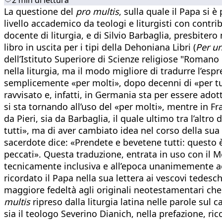
La questione del
pro multis
, sulla quale il Papa si 
livello accademico da teologi e liturgisti con contrib
docente di liturgia, e di Silvio Barbaglia, presbite
libro in uscita per i tipi della Dehoniana Libri (
Per un
dell’Istituto Superiore di Scienze religiose "Romano
nella liturgia, ma il modo migliore di tradurre l’esp
semplicemente «per molti», dopo decenni di «per tut
ravvisato e, infatti, in Germania sta per essere adot
si sta tornando all’uso del «per molti», mentre in Fr
da Pieri, sia da Barbaglia, il quale ultimo tra l’altr
tutti», ma di aver cambiato idea nel corso della su
sacerdote dice: «Prendete e bevetene tutti: questo è 
peccati». Questa traduzione, entrata in uso con il M
tecnicamente inclusiva e all’epoca unanimemente acco
ricordato il Papa nella sua lettera ai vescovi tedes
maggiore fedeltà agli originali neotestamentari che f
multis
ripreso dalla liturgia latina nelle parole sul 
sia il teologo Severino Dianich, nella prefazione, r