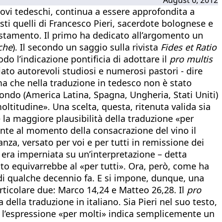
scovi tedeschi, continua a essere approfondita a
esti quelli di Francesco Pieri, sacerdote bolognese e
Testamento. Il primo ha dedicato all’argomento un
che
). Il secondo un saggio sulla rivista
Fides et Ratio
do l’indicazione pontificia di adottare il
pro multis
iato autorevoli studiosi e numerosi pastori - dire
a che nella traduzione in tedesco non è stato
mondo (America Latina, Spagna, Ungheria, Stati Uniti)
oltitudine». Una scelta, questa, ritenuta valida sia
re la maggiore plausibilità della traduzione «per
ente al momento della consacrazione del vino il
nza, versato per voi e per tutti in remissione dei
, era imperniata su un’interpretazione – detta
to equivarrebbe al «per tutti». Ora, però, come ha
» di qualche decennio fa. E si impone, dunque, una
articolare due: Marco 14,24 e Matteo 26,28. Il
pro
 della traduzione in italiano. Sia Pieri nel suo testo,
he l’espressione «per molti» indica semplicemente un