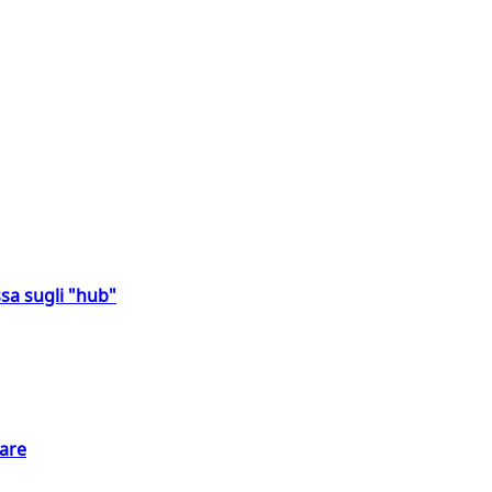
sa sugli "hub"
eare