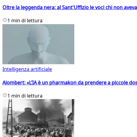
Oltre la leggenda nera: al Sant'Uffizio le voci chi non avev
1 min di lettura
Intelligenza artificiale
Alombert: «L’IA è un pharmakon da prendere a piccole dos
1 min di lettura