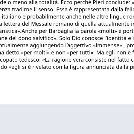
e o meno alla totalità. Ecco perché Pieri conclude: 
senza tradirne il senso. Essa è rappresentata dalla fe
n italiano e probabilmente anche nelle altre lingue ro
lla lettera del Messale romano di quella attualmente 
aristica».Anche per Barbaglia la parola «molti» è port
ne del dono salvifico». Solo Dio conosce l’identità e 
entualmente aggiungendo l’aggettivo «immense» , prop
ha detto «per molti» e non «per tutti». Ma egli non è 
iscopato tedesco: «La ragione vera consiste nel fatto 
odo «egli si è rivelato con la figura annunciata dalla p