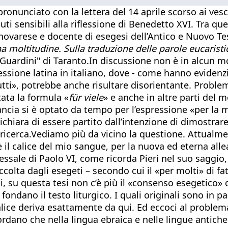
è pronunciato con la lettera del 14 aprile scorso ai ve
uti sensibili alla riflessione di Benedetto XVI. Tra qu
ro novarese e docente di esegesi dell’Antico e Nuovo 
a moltitudine. Sulla traduzione delle parole eucaristi
 Guardini" di Taranto.In discussione non è in alcun mo
ressione latina in italiano, dove - come hanno evidenz
ti», potrebbe anche risultare disorientante. Problem
tata la formula «
für viele
» e anche in altre parti del 
ancia si è optato da tempo per l’espressione «per la m
o dichiara di essere partito dall’intenzione di dimostra
a ricerca.Vediamo più da vicino la questione. Attualm
il calice del mio sangue, per la nuova ed eterna allea
essale di Paolo VI, come ricorda Pieri nel suo saggio
lta dagli esegeti – secondo cui il «per molti» di fat
chi, su questa tesi non c’è più il «consenso esegetico
ondano il testo liturgico. I quali originali sono in p
calice deriva esattamente da qui. Ed eccoci al problema
icordano che nella lingua ebraica e nelle lingue antic