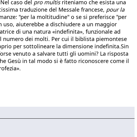
«Nel caso del
pro multis
riteniamo che esista una
licissima traduzione del Messale francese,
pour la
manze: "per la moltitudine" o se si preferisce "per
in uso, aiuterebbe a dischiudere a un maggior
atrice di una natura «indefinita», funzionale ad
il numero dei molti. Per cui il biblista piemontese
rio per sottolineare la dimensione indefinita.Sin
forse venuto a salvare tutti gli uomini? La risposta
che Gesù in tal modo si è fatto riconoscere come il
rofezia».