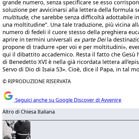
grande numero, senza specificare se esso corrispond
soluzione per avvicinarsi alla lettera della formula 
multitude
, che sarebbe senza difficoltà adottabile i
una moltitudine". Una tale traduzione, più vicina a
numero di fedeli il cuore stesso della preghiera euc
aprire in termini universali
ex parte Dei
la destinazio
propone di tradurre «per voi e per moltitudini», ev
qui il dibattito accademico. Resta il fatto che Gesù 
di Benedetto XVI è nella già ricordata lettera all’ep
Servo di Dio di Isaia 53». Cioè, dice il Papa, in tal m
© RIPRODUZIONE RISERVATA
Seguici anche su Google Discover di Avvenire
Altro di Chiesa Italiana