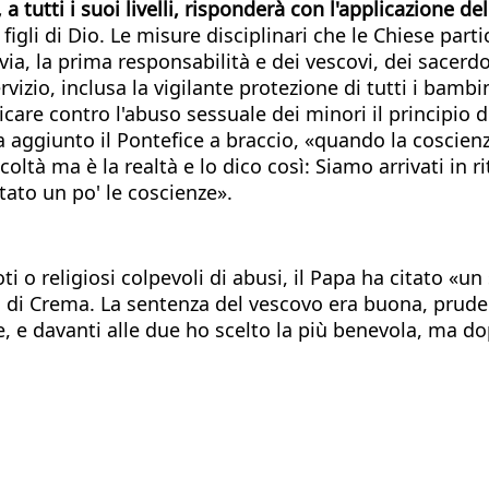
, a tutti i suoi livelli, risponderà con l'applicazione 
igli di Dio. Le misure disciplinari che le Chiese part
avia, la prima responsabilità e dei vescovi, dei sacerdo
ervizio, inclusa la vigilante protezione di tutti i bambi
plicare contro l'abuso sessuale dei minori il principio 
a aggiunto il Pontefice a braccio, «quando la coscienza
ltà ma è la realtà e lo dico così: Siamo arrivati in rit
ato un po' le coscienze».
ti o religiosi colpevoli di abusi, il Papa ha citato «u
si di Crema. La sentenza del vescovo era buona, pruden
, e davanti alle due ho scelto la più benevola, ma dop