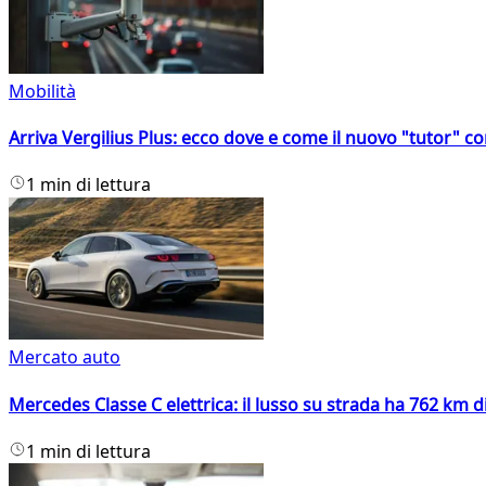
Mobilità
Arriva Vergilius Plus: ecco dove e come il nuovo "tutor" con
1 min di lettura
Mercato auto
Mercedes Classe C elettrica: il lusso su strada ha 762 km 
1 min di lettura