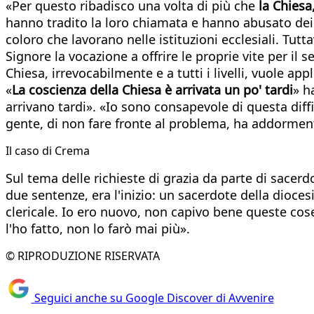
«Per questo ribadisco una volta di più che
la Chiesa
hanno tradito la loro chiamata e hanno abusato dei f
coloro che lavorano nelle istituzioni ecclesiali. Tutt
Signore la vocazione a offrire le proprie vite per il s
Chiesa, irrevocabilmente e a tutti i livelli, vuole ap
«
La coscienza della Chiesa è arrivata un po' tardi
» h
arrivano tardi». «Io sono consapevole di questa diffico
gente, di non fare fronte al problema, ha addorment
Il caso di Crema
Sul tema delle richieste di grazia da parte di sacerdo
due sentenze, era l'inizio: un sacerdote della dioce
clericale. Io ero nuovo, non capivo bene queste cose
l'ho fatto, non lo farò mai più».
© RIPRODUZIONE RISERVATA
Seguici anche su Google Discover di Avvenire