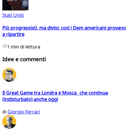
Stati Uniti
Più progressisti, ma divisi: così i Dem americani provano
a ripartire
1 min di lettura
Idee e commenti
Il Great Game tra Londra e Mosca che continua
(indisturbato) anche oggi
di
Giorgio Ferrari