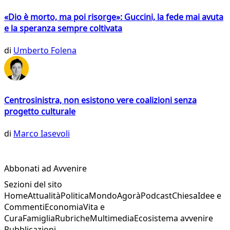
«Dio è morto, ma poi risorge»: Guccini, la fede mai avuta
e la speranza sempre coltivata
di
Umberto Folena
Centrosinistra, non esistono vere coalizioni senza
progetto culturale
di
Marco Iasevoli
Abbonati ad Avvenire
Sezioni del sito
Home
Attualità
Politica
Mondo
Agorà
Podcast
Chiesa
Idee e
Commenti
Economia
Vita e
Cura
Famiglia
Rubriche
Multimedia
Ecosistema avvenire
Pubblicazioni