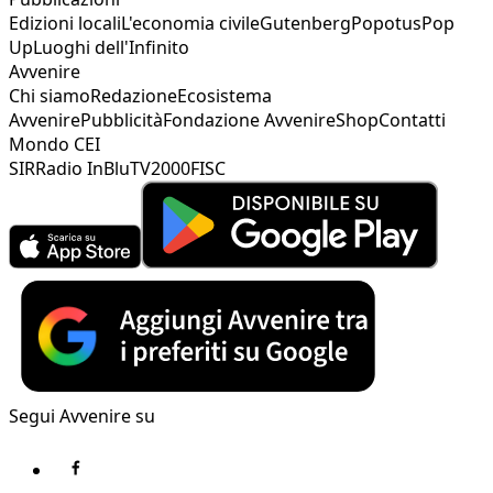
Edizioni locali
L'economia civile
Gutenberg
Popotus
Pop
Up
Luoghi dell'Infinito
Avvenire
Chi siamo
Redazione
Ecosistema
Avvenire
Pubblicità
Fondazione Avvenire
Shop
Contatti
Mondo CEI
SIR
Radio InBlu
TV2000
FISC
Segui Avvenire su