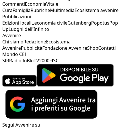
Commenti
Economia
Vita e
Cura
Famiglia
Rubriche
Multimedia
Ecosistema avvenire
Pubblicazioni
Edizioni locali
L'economia civile
Gutenberg
Popotus
Pop
Up
Luoghi dell'Infinito
Avvenire
Chi siamo
Redazione
Ecosistema
Avvenire
Pubblicità
Fondazione Avvenire
Shop
Contatti
Mondo CEI
SIR
Radio InBlu
TV2000
FISC
Segui Avvenire su