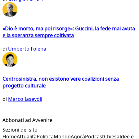
«Dio è morto, ma poi risorge»: Guccini, la fede mai avuta
e la speranza sempre coltivata
di
Umberto Folena
Centrosinistra, non esistono vere coalizioni senza
progetto culturale
di
Marco Iasevoli
Abbonati ad Avvenire
Sezioni del sito
Home
Attualità
Politica
Mondo
Agorà
Podcast
Chiesa
Idee e