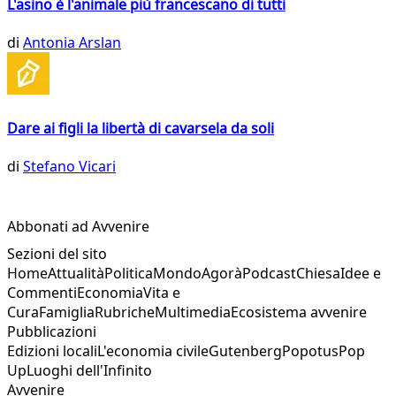
L'asino è l'animale più francescano di tutti
di
Antonia Arslan
Dare ai figli la libertà di cavarsela da soli
di
Stefano Vicari
Abbonati ad Avvenire
Sezioni del sito
Home
Attualità
Politica
Mondo
Agorà
Podcast
Chiesa
Idee e
Commenti
Economia
Vita e
Cura
Famiglia
Rubriche
Multimedia
Ecosistema avvenire
Pubblicazioni
Edizioni locali
L'economia civile
Gutenberg
Popotus
Pop
Up
Luoghi dell'Infinito
Avvenire