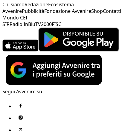
Chi siamo
Redazione
Ecosistema
Avvenire
Pubblicità
Fondazione Avvenire
Shop
Contatti
Mondo CEI
SIR
Radio InBlu
TV2000
FISC
Segui Avvenire su