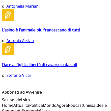
di
Antonella Mariani
L'asino è l'animale più francescano di tutti
di
Antonia Arslan
Dare ai figli la libertà di cavarsela da soli
di
Stefano Vicari
Abbonati ad Avvenire
Sezioni del sito
Home
Attualità
Politica
Mondo
Agorà
Podcast
Chiesa
Idee e
Commenti
Economia
Vita e