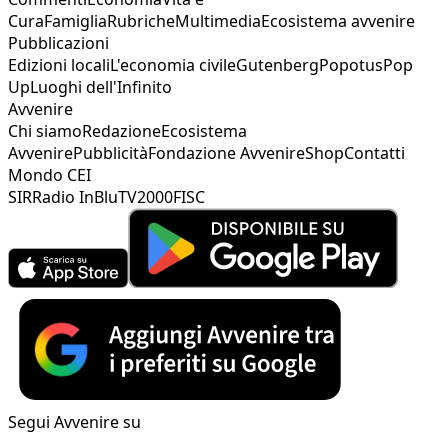
Cura
Famiglia
Rubriche
Multimedia
Ecosistema avvenire
Pubblicazioni
Edizioni locali
L'economia civile
Gutenberg
Popotus
Pop
Up
Luoghi dell'Infinito
Avvenire
Chi siamo
Redazione
Ecosistema
Avvenire
Pubblicità
Fondazione Avvenire
Shop
Contatti
Mondo CEI
SIR
Radio InBlu
TV2000
FISC
Segui Avvenire su