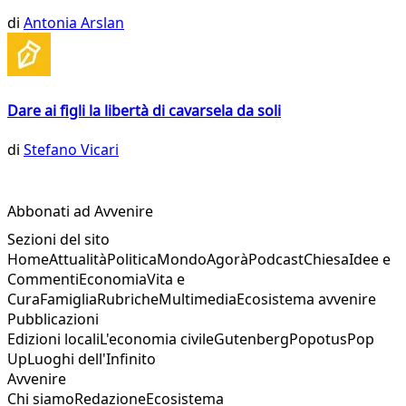
di
Antonia Arslan
Dare ai figli la libertà di cavarsela da soli
di
Stefano Vicari
Abbonati ad Avvenire
Sezioni del sito
Home
Attualità
Politica
Mondo
Agorà
Podcast
Chiesa
Idee e
Commenti
Economia
Vita e
Cura
Famiglia
Rubriche
Multimedia
Ecosistema avvenire
Pubblicazioni
Edizioni locali
L'economia civile
Gutenberg
Popotus
Pop
Up
Luoghi dell'Infinito
Avvenire
Chi siamo
Redazione
Ecosistema