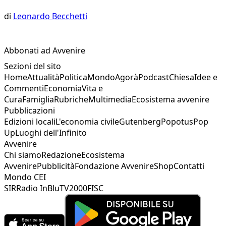
di
Leonardo Becchetti
Abbonati ad Avvenire
Sezioni del sito
Home
Attualità
Politica
Mondo
Agorà
Podcast
Chiesa
Idee e
Commenti
Economia
Vita e
Cura
Famiglia
Rubriche
Multimedia
Ecosistema avvenire
Pubblicazioni
Edizioni locali
L'economia civile
Gutenberg
Popotus
Pop
Up
Luoghi dell'Infinito
Avvenire
Chi siamo
Redazione
Ecosistema
Avvenire
Pubblicità
Fondazione Avvenire
Shop
Contatti
Mondo CEI
SIR
Radio InBlu
TV2000
FISC