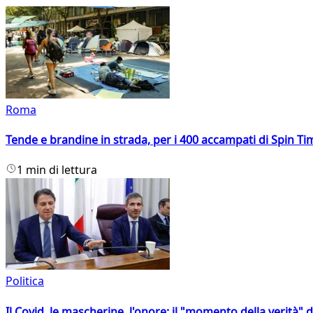
Roma
Tende e brandine in strada, per i 400 accampati di Spin T
1 min di lettura
Politica
Il Covid, le mascherine, l'onore: il "momento della verità" 