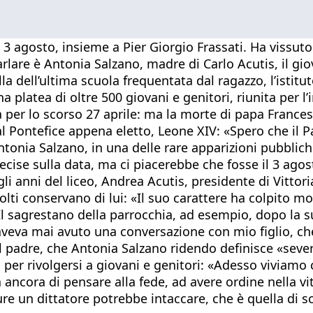
3 agosto, insieme a Pier Giorgio Frassati. Ha vissuto
are è Antonia Salzano, madre di Carlo Acutis, il gio
 dell’ultima scuola frequentata dal ragazzo, l’istitut
 platea di oltre 500 giovani e genitori, riunita per l’i
sta per lo scorso 27 aprile: ma la morte di papa Fran
al Pontefice appena eletto, Leone XIV: «Spero che il 
 Antonia Salzano, in una delle rare apparizioni pubblic
ise sulla data, ma ci piacerebbe che fosse il 3 agos
i anni del liceo, Andrea Acutis, presidente di Vittoria
molti conservano di lui: «Il suo carattere ha colpito 
l sagrestano della parrocchia, ad esempio, dopo la s
 aveva mai avuto una conversazione con mio figlio, ch
l padre, che Antonia Salzano ridendo definisce «severo
 per rivolgersi a giovani e genitori: «Adesso viviamo c
 ancora di pensare alla fede, ad avere ordine nella vit
ure un dittatore potrebbe intaccare, che è quella di 