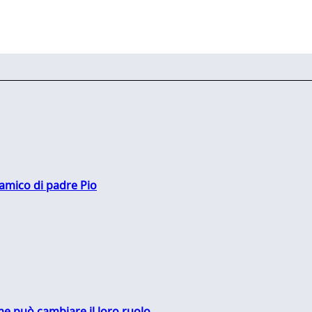
 amico di padre Pio
me può cambiare il loro ruolo