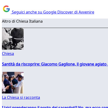
Seguici anche su Google Discover di Avvenire
Altro di Chiesa Italiana
Chiesa
Santità da riscoprire: Giacomo Gaglione, il giovane agiato
La Chiesa si racconta
I laici prenderanno il posto dei sacerdoti? No, ma ecco co