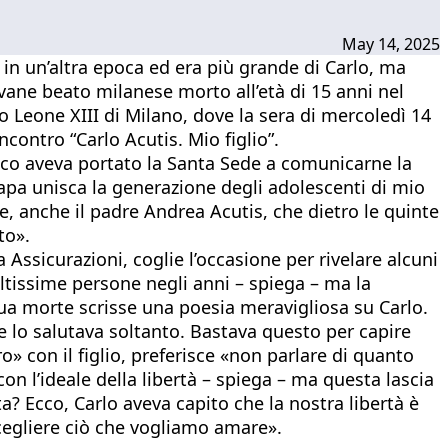
May 14, 2025
 in un’altra epoca ed era più grande di Carlo, ma
vane beato milanese morto all’età di 15 anni nel
o Leone XIII di Milano, dove la sera di mercoledì 14
ncontro “Carlo Acutis. Mio figlio”.
cesco aveva portato la Santa Sede a comunicarne la
Papa unisca la generazione degli adolescenti di mio
he, anche il padre Andrea Acutis, che dietro le quinte
to».
 Assicurazioni, coglie l’occasione per rivelare alcuni
moltissime persone negli anni – spiega – ma la
ua morte scrisse una poesia meravigliosa su Carlo.
e lo salutava soltanto. Bastava questo per capire
» con il figlio, preferisce «non parlare di quanto
on l’ideale della libertà – spiega – ma questa lascia
a? Ecco, Carlo aveva capito che la nostra libertà è
scegliere ciò che vogliamo amare».