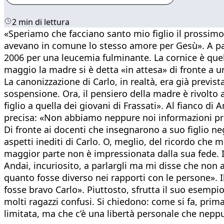
2 min di lettura
«Speriamo che facciano santo mio figlio il prossimo 
avevano in comune lo stesso amore per Gesù». A parl
2006 per una leucemia fulminante. La cornice è quella
maggio la madre si è detta «in attesa» di fronte a una
La canonizzazione di Carlo, in realtà, era già previ
sospensione. Ora, il pensiero della madre è rivolto 
figlio a quella dei giovani di Frassati». Al fianco di
precisa: «Non abbiamo neppure noi informazioni prec
Di fronte ai docenti che insegnarono a suo figlio negl
aspetti inediti di Carlo. O, meglio, del ricordo che 
maggior parte non è impressionata dalla sua fede. I
Andai, incuriosito, a parlargli ma mi disse che non
quanto fosse diverso nei rapporti con le persone». I
fosse bravo Carlo». Piuttosto, sfrutta il suo esempio
molti ragazzi confusi. Si chiedono: come si fa, prima
limitata, ma che c’è una libertà personale che nepp