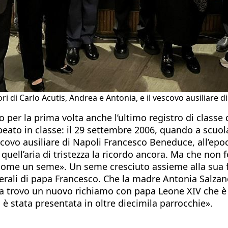
ori di Carlo Acutis, Andrea e Antonia, e il vescovo ausiliare 
o per la prima volta anche l’ultimo registro di classe d
 beato in classe: il 29 settembre 2006, quando a scuol
covo ausiliare di Napoli Francesco Beneduce, all’epoca 
ll’aria di tristezza la ricordo ancora. Ma che non fo
 come un seme». Un seme cresciuto assieme alla sua f
nerali di papa Francesco. Che la madre Antonia Salza
ra trovo un nuovo richiamo con papa Leone XIV che è
 è stata presentata in oltre diecimila parrocchie».