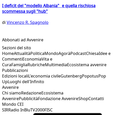
I deficit del "modello Albania" e quella rischiosa
scommessa sugli "hub"
di
Vincenzo R. Spagnolo
Abbonati ad Avvenire
Sezioni del sito
Home
Attualità
Politica
Mondo
Agorà
Podcast
Chiesa
Idee e
Commenti
Economia
Vita e
Cura
Famiglia
Rubriche
Multimedia
Ecosistema avvenire
Pubblicazioni
Edizioni locali
L'economia civile
Gutenberg
Popotus
Pop
Up
Luoghi dell'Infinito
Avvenire
Chi siamo
Redazione
Ecosistema
Avvenire
Pubblicità
Fondazione Avvenire
Shop
Contatti
Mondo CEI
SIR
Radio InBlu
TV2000
FISC