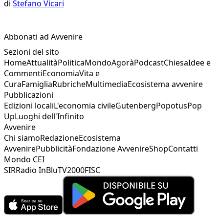
di
Stefano Vicari
Abbonati ad Avvenire
Sezioni del sito
Home
Attualità
Politica
Mondo
Agorà
Podcast
Chiesa
Idee e
Commenti
Economia
Vita e
Cura
Famiglia
Rubriche
Multimedia
Ecosistema avvenire
Pubblicazioni
Edizioni locali
L'economia civile
Gutenberg
Popotus
Pop
Up
Luoghi dell'Infinito
Avvenire
Chi siamo
Redazione
Ecosistema
Avvenire
Pubblicità
Fondazione Avvenire
Shop
Contatti
Mondo CEI
SIR
Radio InBlu
TV2000
FISC