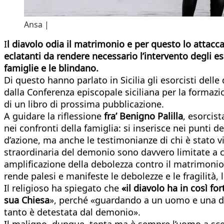
Ansa |
I
l diavolo odia il matrimonio e per questo lo attacc
eclatanti da rendere necessario l’intervento degli e
famiglie e le blindano.
Di questo hanno parlato in Sicilia gli esorcisti delle 
dalla Conferenza episcopale siciliana per la formazion
di un libro di prossima pubblicazione.
A guidare la riflessione
fra’ Benigno Palilla
, esorcist
nei confronti della famiglia: si inserisce nei punti d
d’azione, ma anche le testimonianze di chi è stato v
straordinaria del demonio sono davvero limitate a cas
amplificazione della debolezza contro il matrimoni
rende palesi e manifeste le debolezze e le fragilità, 
Il religioso ha spiegato che
«il diavolo ha in così f
sua Chiesa
», perché «guardando a un uomo e una don
tanto è detestata dal demonio».
Il maligno, dunque, tenta ma è sempre l’uomo a scegli