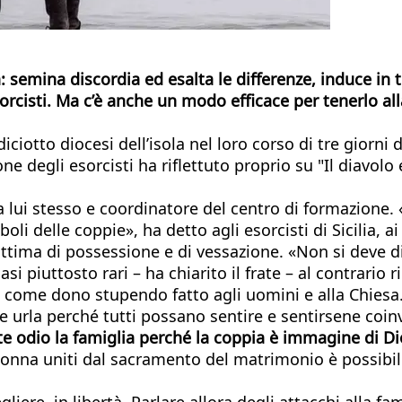
a: semina discordia ed esalta le differenze, induce in
sorcisti. Ma c’è anche un modo efficace per tenerlo al
diciotto diocesi dell’isola nel loro corso di tre giorni 
e degli esorcisti ha riflettuto proprio su "Il diavolo 
a lui stesso e coordinatore del centro di formazione. «
eboli delle coppie», ha detto agli esorcisti di Sicilia,
ittima di possessione e di vessazione. «Non si deve d
i piuttosto rari – ha chiarito il frate – al contrario 
o come dono stupendo fatto agli uomini e alla Chiesa
le urla perché tutti possano sentire e sentirsene coinv
orte odio la famiglia perché la coppia è immagine di Di
na uniti dal sacramento del matrimonio è possibile c
ere, in libertà. Parlare allora degli attacchi alla fam