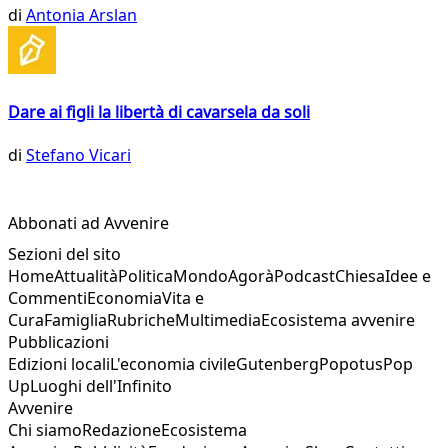
di
Antonia Arslan
Dare ai figli la libertà di cavarsela da soli
di
Stefano Vicari
Abbonati ad Avvenire
Sezioni del sito
Home
Attualità
Politica
Mondo
Agorà
Podcast
Chiesa
Idee e
Commenti
Economia
Vita e
Cura
Famiglia
Rubriche
Multimedia
Ecosistema avvenire
Pubblicazioni
Edizioni locali
L'economia civile
Gutenberg
Popotus
Pop
Up
Luoghi dell'Infinito
Avvenire
Chi siamo
Redazione
Ecosistema