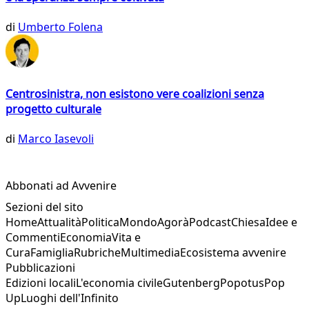
di
Umberto Folena
Centrosinistra, non esistono vere coalizioni senza
progetto culturale
di
Marco Iasevoli
Abbonati ad Avvenire
Sezioni del sito
Home
Attualità
Politica
Mondo
Agorà
Podcast
Chiesa
Idee e
Commenti
Economia
Vita e
Cura
Famiglia
Rubriche
Multimedia
Ecosistema avvenire
Pubblicazioni
Edizioni locali
L'economia civile
Gutenberg
Popotus
Pop
Up
Luoghi dell'Infinito