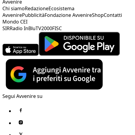
Avvenire
Chi siamo
Redazione
Ecosistema
Avvenire
Pubblicità
Fondazione Avvenire
Shop
Contatti
Mondo CEI
SIR
Radio InBlu
TV2000
FISC
Segui Avvenire su