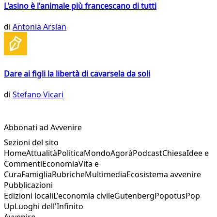
L'asino è l'animale più francescano di tutti
di
Antonia Arslan
Dare ai figli la libertà di cavarsela da soli
di
Stefano Vicari
Abbonati ad Avvenire
Sezioni del sito
Home
Attualità
Politica
Mondo
Agorà
Podcast
Chiesa
Idee e
Commenti
Economia
Vita e
Cura
Famiglia
Rubriche
Multimedia
Ecosistema avvenire
Pubblicazioni
Edizioni locali
L'economia civile
Gutenberg
Popotus
Pop
Up
Luoghi dell'Infinito
Avvenire