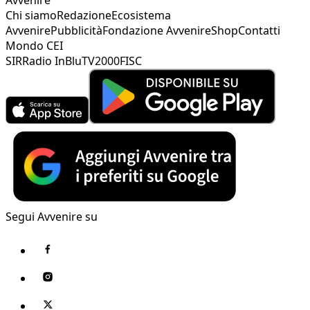
Chi siamo
Redazione
Ecosistema
Avvenire
Pubblicità
Fondazione Avvenire
Shop
Contatti
Mondo CEI
SIR
Radio InBlu
TV2000
FISC
Segui Avvenire su