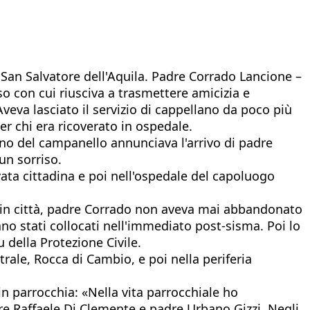
e San Salvatore dell'Aquila. Padre Corrado Lancione –
so con cui riusciva a trasmettere amicizia e
Aveva lasciato il servizio di cappellano da poco più
er chi era ricoverato in ospedale.
ono del campanello annunciava l'arrivo di padre
un sorriso.
vata cittadina e poi nell'ospedale del capoluogo
a in città, padre Corrado non aveva mai abbandonato
rano stati collocati nell'immediato post-sisma. Poi lo
u della Protezione Civile.
rale, Rocca di Cambio, e poi nella periferia
in parrocchia: «Nella vita parrocchiale ho
padre Raffaele Di Clemente e padre Urbano Gizzi. Negli