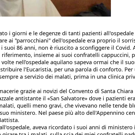
o i giorni e le degenze di tanti pazienti all'ospedal
 ai "parrocchiani" dell'ospedale era proprio il sorri
i suoi 86 anni, non è riuscito a sconfiggere il Covid. 
riferimento, insieme ai suoi confratelli cappuccini, p
 volte nell’ospedale aquilano sapeva ormai che il su
tribuire l'Eucaristia, per una parola di conforto. Per 
sempre a servizio dei malati, prima in una clinica pri
macerie grazie ai novizi del Convento di Santa Chiar
iazzale antistante il «San Salvatore» dove i pazienti e
 malati, quelli meno gravi, che vivevano nelle tende bl
 suo ministero. Nel paese più alto dell'Appennino cent
attista.
ll'ospedale, aveva ricordato i suoi anni di ministero 
 girare tra i malati, sulla scia dei miei confratelli 