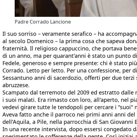
Padre Corrado Lancione
Il suo sorriso – veramente serafico – ha accompagnat
al secolo Domenico – la prima cosa che sapeva donare
fraternità. Il religioso cappuccino, che portava bene 
di un anno, ma per quarant'anni è stato un punto di 
Fedele, generoso e sempre presente: chi è stato più
Corrado. Letto per letto. Per una confessione, per dis
Sessantuno anni di sacerdozio, offerti per due terzi 
abruzzese.
Scampato dal terremoto del 2009 ed estratto dalle 
i suoi malati. Era rimasto con loro, all'aperto, nel p
vedevi girare tutte le tendopoli per cercare i "suoi"
Aveva fatto anche il parroco nei primi anni anni del
dell'Aquila, a Pile, nella parrocchia di San Giovanni B
In una recente intervista, dopo essersi congedato da
sperimentato le sofferenze della gente. Così iniziai a