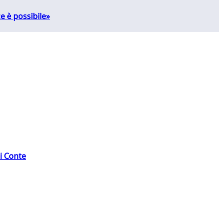
e è possibile»
di Conte