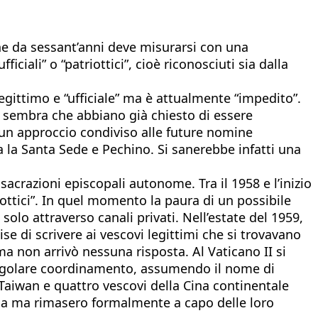
he da sessant’anni deve misurarsi con una
ciali” o “patriottici”, cioè riconosciuti sia dalla
gittimo e “ufficiale” ma è attualmente “impedito”.
e sembra che abbiano già chiesto di essere
 un approccio condiviso alle future nomine
a la Santa Sede e Pechino. Si sanerebbe infatti una
acrazioni episcopali autonome. Tra il 1958 e l’inizio
iottici”. In quel momento la paura di un possibile
solo attraverso canali privati. Nell’estate del 1959,
se di scrivere ai vescovi legittimi che si trovavano
a non arrivò nessuna risposta. Al Vaticano II si
 regolare coordinamento, assumendo il nome di
i Taiwan e quattro vescovi della Cina continentale
tria ma rimasero formalmente a capo delle loro