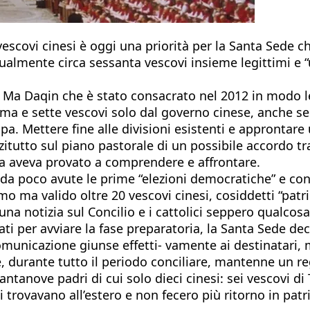
escovi cinesi è oggi una priorità per la Santa Sede c
almente circa sessanta vescovi insieme legittimi e “uffi
 Ma Daqin che è stato consacrato nel 2012 in modo le
oma e sette vescovi solo dal governo cinese, anche s
a. Mettere fine alle divisioni esistenti e approntare
itutto sul piano pastorale di un possibile accordo tr
iesa aveva provato a comprendere e affrontare.
da poco avute le prime “elezioni democratiche” e cons
mo ma valido oltre 20 vescovi cinesi, cosiddetti “patr
na notizia sul Concilio e i cattolici seppero qualcosa 
i per avviare la fase preparatoria, la Santa Sede deci
unicazione giunse effetti- vamente ai destinatari, m
, durante tutto il periodo conciliare, mantenne un
antanove padri di cui solo dieci cinesi: sei vescovi d
 trovavano all’estero e non fecero più ritorno in pa