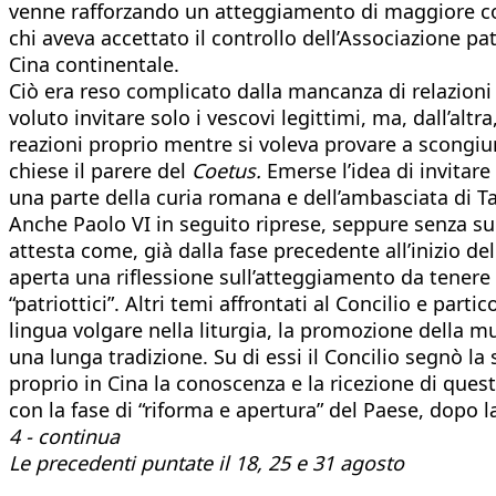
venne rafforzando un atteggiamento di maggiore com
chi aveva accettato il controllo dell’Associazione patr
Cina continentale.
Ciò era reso complicato dalla mancanza di relazioni
voluto invitare solo i vescovi legittimi, ma, dall’al
reazioni proprio mentre si voleva provare a scongiur
chiese il parere del
Coetus.
Emerse l’idea di invitare
una parte della curia romana e dell’ambasciata di T
Anche Paolo VI in seguito riprese, seppure senza succ
attesta come, già dalla fase precedente all’inizio d
aperta una riflessione sull’atteggiamento da tenere n
“patriottici”. Altri temi affrontati al Concilio e part
lingua volgare nella liturgia, la promozione della mu
una lunga tradizione. Su di essi il Concilio segnò la
proprio in Cina la conoscenza e la ricezione di quest
con la fase di “riforma e apertura” del Paese, dopo 
4 - continua
Le precedenti puntate il 18, 25 e 31 agosto