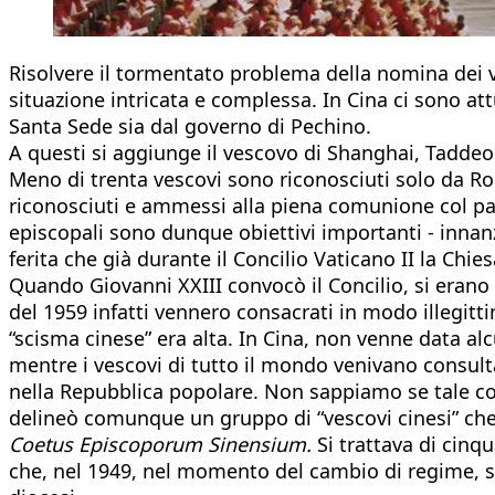
Risolvere il tormentato problema della nomina dei v
situazione intricata e complessa. In Cina ci sono attu
Santa Sede sia dal governo di Pechino.
A questi si aggiunge il vescovo di Shanghai, Taddeo
Meno di trenta vescovi sono riconosciuti solo da R
riconosciuti e ammessi alla piena comunione col pap
episcopali sono dunque obiettivi importanti - innanz
ferita che già durante il Concilio Vaticano II la Ch
Quando Giovanni XXIII convocò il Concilio, si erano 
del 1959 infatti vennero consacrati in modo illegitti
“scisma cinese” era alta. In Cina, non venne data alcu
mentre i vescovi di tutto il mondo venivano consultat
nella Repubblica popolare. Non sappiamo se tale com
delineò comunque un gruppo di “vescovi cinesi” che
Coetus Episcoporum Sinensium.
Si trattava di cinqu
che, nel 1949, nel momento del cambio di regime, si