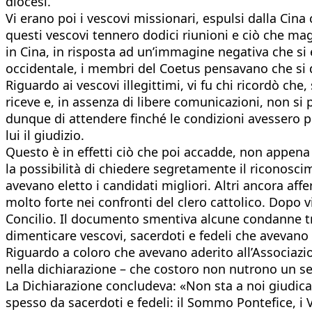
diocesi.
Vi erano poi i vescovi missionari, espulsi dalla Cina
questi vescovi tennero dodici riunioni e ciò che mag
in Cina, in risposta ad un’immagine negativa che si 
occidentale, i membri del Coetus pensavano che si 
Riguardo ai vescovi illegittimi, vi fu chi ricordò che
riceve e, in assenza di libere comunicazioni, non s
dunque di attendere finché le condizioni avessero p
lui il giudizio.
Questo è in effetti ciò che poi accadde, non appena i
la possibilità di chiedere segretamente il riconosci
avevano eletto i candidati migliori. Altri ancora af
molto forte nei confronti del clero cattolico. Dopo v
Concilio. Il documento smentiva alcune condanne tro
dimenticare vescovi, sacerdoti e fedeli che avevano t
Riguardo a coloro che avevano aderito all’Associazio
nella dichiarazione – che costoro non nutrono un sen
La Dichiarazione concludeva: «Non sta a noi giudicare 
spesso da sacerdoti e fedeli: il Sommo Pontefice, i V