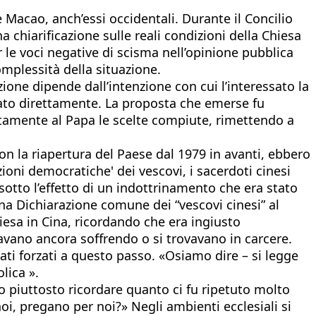
e Macao, anch’essi occidentali. Durante il Concilio
chiarificazione sulle reali condizioni della Chiesa
 le voci negative di scisma nell’opinione pubblica
mplessità della situazione.
azione dipende dall’intenzione con cui l’interessato la
lato direttamente. La proposta che emerse fu
ettamente al Papa le scelte compiute, rimettendo a
con la riapertura del Paese dal 1979 in avanti, ebbero
ioni democratiche' dei vescovi, i sacerdoti cinesi
sotto l’effetto di un indottrinamento che era stato
 una Dichiarazione comune dei “vescovi cinesi” al
esa in Cina, ricordando che era ingiusto
tavano ancora soffrendo o si trovavano in carcere.
ati forzati a questo passo. «Osiamo dire – si legge
lica ».
amo piuttosto ricordare quanto ci fu ripetuto molto
noi, pregano per noi?» Negli ambienti ecclesiali si