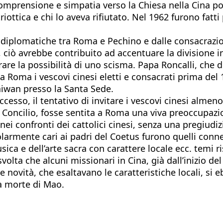
prensione e simpatia verso la Chiesa nella Cina popo
iottica e chi lo aveva rifiutato. Nel 1962 furono fatti 
 diplomatiche tra Roma e Pechino e dalle consacrazion
tra, ciò avrebbe contribuito ad accentuare la divisione
are la possibilità di uno scisma. Papa Roncalli, che d
 a Roma i vescovi cinesi eletti e consacrati prima del
aiwan presso la Santa Sede.
esso, il tentativo di invitare i vescovi cinesi almeno
el Concilio, fosse sentita a Roma una viva preoccupazi
ei confronti dei cattolici cinesi, senza una pregiudizi
icolarmente cari ai padri del Coetus furono quelli conne
sica e dell’arte sacra con carattere locale ecc. temi r
 svolta che alcuni missionari in Cina, già dall’inizi
e novità, che esaltavano le caratteristiche locali, si 
la morte di Mao.