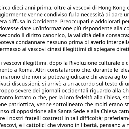
 circa dieci anni prima, oltre ai vescovi di Hong Kong 
giormente venne condiviso fu la necessità di dare una 
era diffusa in Occidente. Preoccupati e addolorati per
dovesse dare un’informazione più rispondente alla co
, secondo il diritto canonico, la validità della consacr
i poteva condannare nessuno prima di averlo interpel
ermesso ai vescovi cinesi illegittimi di spiegare dir
 vescovi illegittimi, dopo la Rivoluzione culturale e 
mento a Roma. Altri constatarono che, durante le 'elez
fermarono che non si poteva giudicare chi aveva agito 
ivaci discussioni, si arrivò a un accordo sul testo di
ppo severe dei giornali occidentali riguardo alla Chi
anto lottato o che, per la loro fedeltà alla Chiesa, s
ne patriottica, venne sottolineato che molti erano st
so di opposizione alla Santa Sede e alla Chiesa catto
i nostri fratelli costretti in tali difficoltà; preferi
escovi, e i cattolici che vivono in libertà, pensano a 