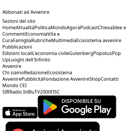
Abbonati ad Avvenire
Sezioni del sito
Home
Attualità
Politica
Mondo
Agorà
Podcast
Chiesa
Idee e
Commenti
Economia
Vita e
Cura
Famiglia
Rubriche
Multimedia
Ecosistema avvenire
Pubblicazioni
Edizioni locali
L'economia civile
Gutenberg
Popotus
Pop
Up
Luoghi dell'Infinito
Avvenire
Chi siamo
Redazione
Ecosistema
Avvenire
Pubblicità
Fondazione Avvenire
Shop
Contatti
Mondo CEI
SIR
Radio InBlu
TV2000
FISC