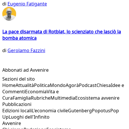
di
Eugenio Fatigante
La pace disarmata di Rotblat, lo scienziato che lasciò la
bomba atomica
di
Gerolamo Fazzini
Abbonati ad Avvenire
Sezioni del sito
Home
Attualità
Politica
Mondo
Agorà
Podcast
Chiesa
Idee e
Commenti
Economia
Vita e
Cura
Famiglia
Rubriche
Multimedia
Ecosistema avvenire
Pubblicazioni
Edizioni locali
L'economia civile
Gutenberg
Popotus
Pop
Up
Luoghi dell'Infinito
Avvenire