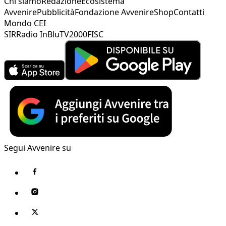
Chi siamo
Redazione
Ecosistema
Avvenire
Pubblicità
Fondazione Avvenire
Shop
Contatti
Mondo CEI
SIR
Radio InBlu
TV2000
FISC
Segui Avvenire su