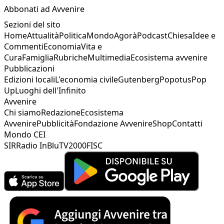
Abbonati ad Avvenire
Sezioni del sito
Home
Attualità
Politica
Mondo
Agorà
Podcast
Chiesa
Idee e
Commenti
Economia
Vita e
Cura
Famiglia
Rubriche
Multimedia
Ecosistema avvenire
Pubblicazioni
Edizioni locali
L'economia civile
Gutenberg
Popotus
Pop
Up
Luoghi dell'Infinito
Avvenire
Chi siamo
Redazione
Ecosistema
Avvenire
Pubblicità
Fondazione Avvenire
Shop
Contatti
Mondo CEI
SIR
Radio InBlu
TV2000
FISC