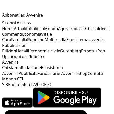
Abbonati ad Avvenire
Sezioni del sito
Home
Attualità
Politica
Mondo
Agorà
Podcast
Chiesa
Idee e
Commenti
Economia
Vita e
Cura
Famiglia
Rubriche
Multimedia
Ecosistema avvenire
Pubblicazioni
Edizioni locali
L'economia civile
Gutenberg
Popotus
Pop
Up
Luoghi dell'Infinito
Avvenire
Chi siamo
Redazione
Ecosistema
Avvenire
Pubblicità
Fondazione Avvenire
Shop
Contatti
Mondo CEI
SIR
Radio InBlu
TV2000
FISC