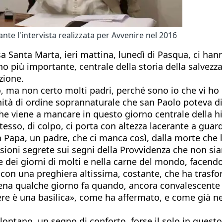
nte l'intervista realizzata per Avvenire nel 2016
sa Santa Marta, ieri mattina, lunedì di Pasqua, ci ha
o più importante, centrale della storia della salvezza
zione.
, ma non certo molti padri, perché sono io che vi ho 
nità di ordine soprannaturale che san Paolo poteva dire
e viene a mancare in questo giorno centrale della his
stesso, di colpo, ci porta con altezza lacerante a gua
n Papa, un padre, che ci manca così, dalla morte che l
ssioni segrete sui segni della Provvidenza che non s
 dei giorni di molti e nella carne del mondo, facend
n una preghiera altissima, costante, che ha trasform
a qualche giorno fa quando, ancora convalescente dal
ere è una basilica», come ha affermato, e come già ne
e lontano, un segno di conforto, forse il solo in quest