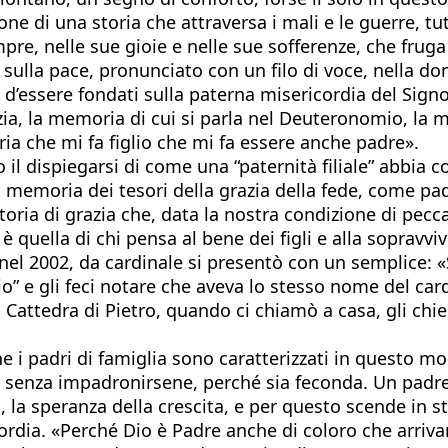
one di una storia che attraversa i mali e le guerre, tutt
pre, nelle sue gioie e nelle sue sofferenze, che frug
lla pace, pronunciato con un filo di voce, nella dome
d’essere fondati sulla paterna misericordia del Signor
zia, la memoria di cui si parla nel Deuteronomio, la 
ria che mi fa figlio che mi fa essere anche padre».
 il dispiegarsi di come una “paternità filiale” abbia 
a memoria dei tesori della grazia della fede, come pad
ria di grazia che, data la nostra condizione di peccat
quella di chi pensa al bene dei figli e alla sopravviv
 nel 2002, da cardinale si presentò con un semplice: «
 e gli feci notare che aveva lo stesso nome del cardin
la Cattedra di Pietro, quando ci chiamò a casa, gli c
e i padri di famiglia sono caratterizzati in questo m
ile, senza impadronirsene, perché sia feconda. Un pad
 la speranza della crescita, e per questo scende in st
ordia. «Perché Dio è Padre anche di coloro che arriva