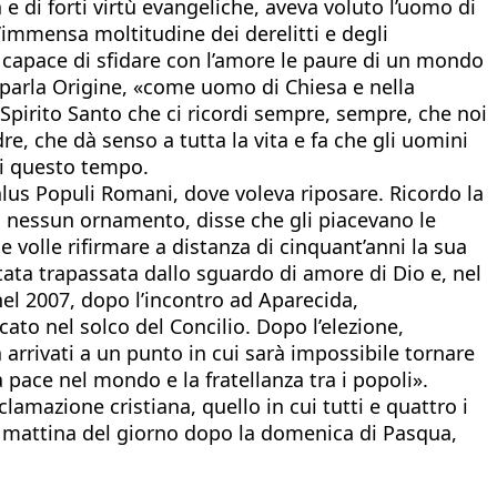
e di forti virtù evangeliche, aveva voluto l’uomo di
l’immensa moltitudine dei derelitti e degli
a, capace di sfidare con l’amore le paure di un mondo
ui parla Origine, «come uomo di Chiesa e nella
pirito Santo che ci ricordi sempre, sempre, che noi
re, che dà senso a tutta la vita e fa che gli uomini
di questo tempo.
alus Populi Romani, dove voleva riposare. Ricordo la
za nessun ornamento, disse che gli piacevano le
 volle rifirmare a distanza di cinquant’anni la sua
tata trapassata dallo sguardo di amore di Dio e, nel
nel 2007, dopo l’incontro ad Aparecida,
ato nel solco del Concilio. Dopo l’elezione,
arrivati a un punto in cui sarà impossibile tornare
 pace nel mondo e la fratellanza tra i popoli».
lamazione cristiana, quello in cui tutti e quattro i
La mattina del giorno dopo la domenica di Pasqua,