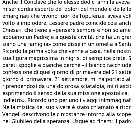
Anche il Conclave che lo elesse dodici anni fa aveva
misericordia esperto dei dolori del mondo e delle fer
emarginati che vivono fuori dall’opulenza, aveva vol
volto a implodere. L’essere padre coincide così anch
Chiesa», che tiene a «pensare sempre e non solament
abbiamo un Padre; e a questa civiltà, che ha un grand
siano una famiglia» come disse in un omelia a Sant
Ricordo la prima volta che venne a casa, nella nostr
sua figura magrissima in nigris, di semplice prete.
pareti spoglie e bianche perché «il bianco racchiude 
confessione di quel giorno di primavera del 21 sett
giorno di primavera, 21 settembre, mi ha portato al
riprendendosi da una dolorosa sciatalgia, mi rilasciò
esprimendo il senso della sua missione apostolica, 
indietro». Ricordo uno per uno i viaggi inimmaginabil
Nella mistica del suo vivere è stato chiamato a ritor
Vangeli descrivono le circostanze intorno alla scop
nel Giubileo della speranza. Usque ad finem: il pad