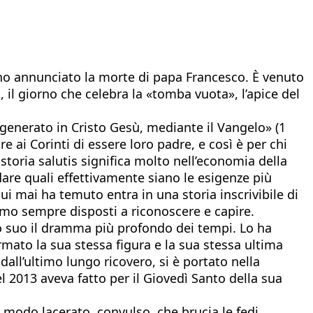
nno annunciato la morte di papa Francesco. È venuto
, il giorno che celebra la «tomba vuota», l’apice del
generato in Cristo Gesù, mediante il Vangelo» (1
 ai Corinti di essere loro padre, e così è per chi
toria salutis significa molto nell’economia della
rdare quali effettivamente siano le esigenze più
ui mai ha temuto entra in una storia inscrivibile di
iamo sempre disposti a riconoscere e capire.
o suo il dramma più profondo dei tempi. Lo ha
ato la sua stessa figura e la sua stessa ultima
l’ultimo lungo ricovero, si è portato nella
l 2013 aveva fatto per il Giovedì Santo della sua
o modo lacerato, convulso, che brucia le fedi,