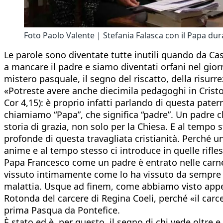
Foto Paolo Valente | Stefania Falasca con il Papa dura
Le parole sono diventate tutte inutili quando da Ca
a mancare il padre e siamo diventati orfani nel giorn
mistero pasquale, il segno del riscatto, della risurre
«Potreste avere anche diecimila pedagoghi in Cristo
Cor 4,15): è proprio infatti parlando di questa pater
chiamiamo “Papa”, che significa “padre”. Un padre ch
storia di grazia, non solo per la Chiesa. E al tempo 
profonde di questa travagliata cristianità. Perché u
anime e al tempo stesso ci introduce in quelle rifle
Papa Francesco come un padre è entrato nelle carne
vissuto intimamente come lo ha vissuto da sempre co
malattia. Usque ad finem, come abbiamo visto appen
Rotonda del carcere di Regina Coeli, perché «il carc
prima Pasqua da Pontefice.
È stato ed è, per questo, il segno di chi vede oltre 