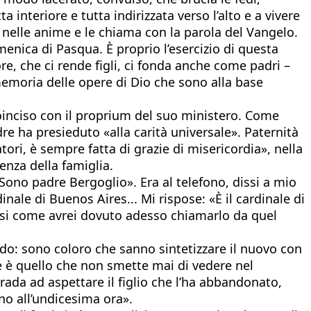
a interiore e tutta indirizzata verso l’alto e a vivere
a nelle anime e le chiama con la parola del Vangelo.
nica di Pasqua. È proprio l’esercizio di questa
e, che ci rende figli, ci fonda anche come padri –
memoria delle opere di Dio che sono alla base
coinciso con il proprium del suo ministero. Come
re ha presieduto «alla carità universale». Paternità
ori, è sempre fatta di grazie di misericordia», nella
enza della famiglia.
Sono padre Bergoglio». Era al telefono, dissi a mio
ale di Buenos Aires... Mi rispose: «È il cardinale di
hiesi come avrei dovuto adesso chiamarlo da quel
odo: sono coloro che sanno sintetizzare il nuovo con
re è quello che non smette mai di vedere nel
rada ad aspettare il figlio che l’ha abbandonato,
no all’undicesima ora».