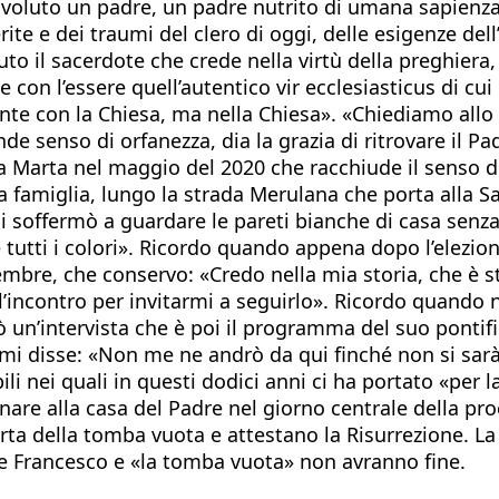
 voluto un padre, un padre nutrito di umana sapienza 
ite e dei traumi del clero di oggi, delle esigenze del
uto il sacerdote che crede nella virtù della preghier
e con l’essere quell’autentico vir ecclesiasticus di c
e con la Chiesa, ma nella Chiesa». «Chiediamo allo S
e senso di orfanezza, dia la grazia di ritrovare il Pad
a Marta nel maggio del 2020 che racchiude il senso 
a famiglia, lungo la strada Merulana che porta alla S
 Si soffermò a guardare le pareti bianche di casa sen
tutti i colori». Ricordo quando appena dopo l’elezione
embre, che conservo: «Credo nella mia storia, che è s
l’incontro per invitarmi a seguirlo». Ricordo quando 
 un’intervista che è poi il programma del suo pontific
mi disse: «Non me ne andrò da qui finché non si sarà 
i nei quali in questi dodici anni ci ha portato «per la
nare alla casa del Padre nel giorno centrale della proc
erta della tomba vuota e attestano la Risurrezione. 
re Francesco e «la tomba vuota» non avranno fine.