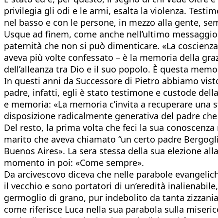
privilegia gli odi e le armi, esalta la violenza. Testim
nel basso e con le persone, in mezzo alla gente, sem
Usque ad finem, come anche nell’ultimo messaggio su
paternità che non si può dimenticare. «La coscienza 
aveva più volte confessato – è la memoria della gra
dell’alleanza tra Dio e il suo popolo. È questa memo
In questi anni da Successore di Pietro abbiamo visto
padre, infatti, egli è stato testimone e custode dell
e memoria: «La memoria c’invita a recuperare una sto
disposizione radicalmente generativa del padre che è 
Del resto, la prima volta che feci la sua conoscenza
marito che aveva chiamato “un certo padre Bergoglio”
Buenos Aires». La sera stessa della sua elezione al
momento in poi: «Come sempre».
Da arcivescovo diceva che nelle parabole evangelich
il vecchio e sono portatori di un’eredità inalienab
germoglio di grano, pur indebolito da tanta zizzania,
come riferisce Luca nella sua parabola sulla miseric