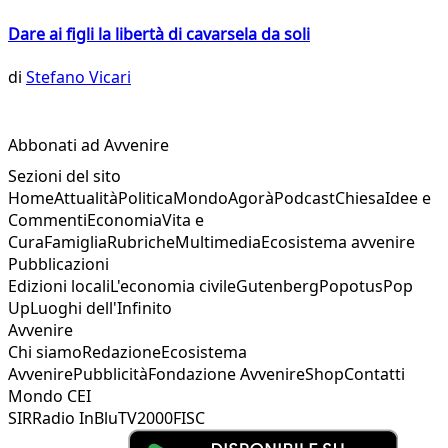
Dare ai figli la libertà di cavarsela da soli
di
Stefano Vicari
Abbonati ad Avvenire
Sezioni del sito
Home
Attualità
Politica
Mondo
Agorà
Podcast
Chiesa
Idee e
Commenti
Economia
Vita e
Cura
Famiglia
Rubriche
Multimedia
Ecosistema avvenire
Pubblicazioni
Edizioni locali
L'economia civile
Gutenberg
Popotus
Pop
Up
Luoghi dell'Infinito
Avvenire
Chi siamo
Redazione
Ecosistema
Avvenire
Pubblicità
Fondazione Avvenire
Shop
Contatti
Mondo CEI
SIR
Radio InBlu
TV2000
FISC