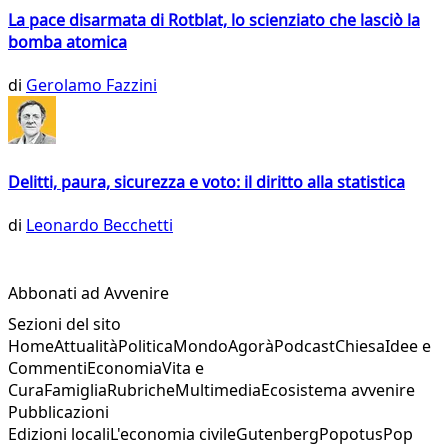
La pace disarmata di Rotblat, lo scienziato che lasciò la
bomba atomica
di
Gerolamo Fazzini
Delitti, paura, sicurezza e voto: il diritto alla statistica
di
Leonardo Becchetti
Abbonati ad Avvenire
Sezioni del sito
Home
Attualità
Politica
Mondo
Agorà
Podcast
Chiesa
Idee e
Commenti
Economia
Vita e
Cura
Famiglia
Rubriche
Multimedia
Ecosistema avvenire
Pubblicazioni
Edizioni locali
L'economia civile
Gutenberg
Popotus
Pop