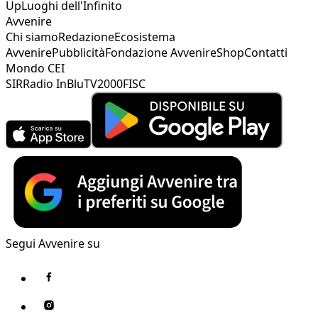
Up
Luoghi dell'Infinito
Avvenire
Chi siamo
Redazione
Ecosistema
Avvenire
Pubblicità
Fondazione Avvenire
Shop
Contatti
Mondo CEI
SIR
Radio InBlu
TV2000
FISC
Segui Avvenire su