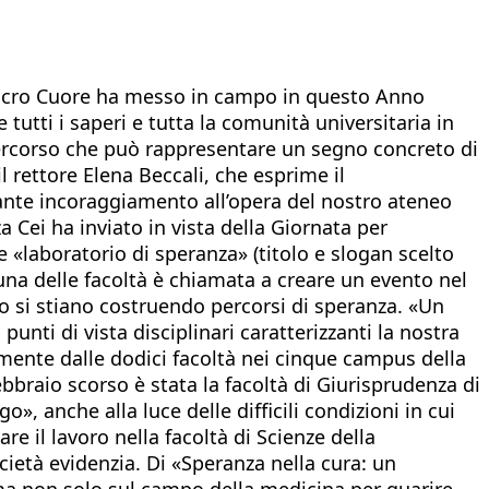
l Sacro Cuore ha messo in campo in questo Anno
e tutti i saperi e tutta la comunità universitaria in
 percorso che può rappresentare un segno concreto di
 rettore Elena Beccali, che esprime il
ssante incoraggiamento all’opera del nostro ateneo
Cei ha inviato in vista della Giornata per
e «laboratorio di speranza» (titolo e slogan scelto
una delle facoltà è chiamata a creare un evento nel
o si stiano costruendo percorsi di speranza. «Un
unti di vista disciplinari caratterizzanti la nostra
amente dalle dodici facoltà nei cinque campus della
ebbraio scorso è stata la facoltà di Giurisprudenza di
», anche alla luce delle difficili condizioni in cui
e il lavoro nella facoltà di Scienze della
ietà evidenzia. Di «Speranza nella cura: un
tema non solo sul campo della medicina per guarire,