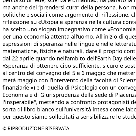
ma anche del “prendersi cura” della persona. Non 
politiche e sociali come argomento di riflessione, c
riflessione su «Utopia e speranza nella cultura con
ha scelto uno slogan impegnativo come «Economia è
per una economia attenta all’uomo. All’inizio di quest
espressioni di speranza nelle lingue e nelle letteratu
matematiche, fisiche e naturali, dare il proprio con
dal 22 aprile quando nell’ambito dell’Earth Day dell
«Speranza di ottenere cibo sufficiente, sicuro e so
al centro del convegno del 5 e 6 maggio che metterà 
metà maggio con l’intervento della facoltà di Scienze
finanziarie ») e di quella di Psicologia con un conveg
Economia e di Giurisprudenza della sede di Piacenza
l'insperabile", mettendo a confronto protagonisti 
sorta di libro bianco sull’università intesa come la
per questo siamo sollecitati a sensibilizzare le stud
© RIPRODUZIONE RISERVATA