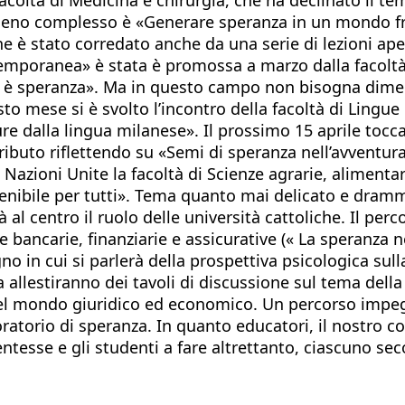
meno complesso è «Generare speranza in un mondo fr
he è stato corredato anche da una serie di lezioni ap
temporanea» è stata è promossa a marzo dalla facoltà 
 speranza». Ma in questo campo non bisogna dimenti
o mese si è svolto l’incontro della facoltà di Lingue e
re dalla lingua milanese». Il prossimo 15 aprile tocca 
tributo riflettendo su «Semi di speranza nell’avventu
e Nazioni Unite la facoltà di Scienze agrarie, aliment
stenibile per tutti». Tema quanto mai delicato e dra
al centro il ruolo delle università cattoliche. Il per
 bancarie, finanziarie e assicurative (« La speranza n
no in cui si parlerà della prospettiva psicologica sulla
 allestiranno dei tavoli di discussione sul tema dell
del mondo giuridico ed economico. Un percorso impeg
boratorio di speranza. In quanto educatori, il nostro 
entesse e gli studenti a fare altrettanto, ciascuno sec