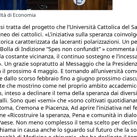
oltà di Economia
 si tratta del progetto che l’Università Cattolica de
eo dei cattolici. «L’iniziativa sulla speranza coinvolg
torica caratterizzata da laceranti polarizzazioni. Un
Bolla di Indizione “Spes non confundit” » commenta il
 la costante vicinanza, il continuo sostegno e l’ince
 Un grazie sopratutto al Messaggio che la Presidenza 
rà il prossimo 4 maggio. E tornando all’università com
he dallo scorso febbraio fino a giugno prossimo ciasc
crete che mostrino come nel proprio ambito accademic
inteso a declinare il tema della speranza dai diversi p
alli. Sono quei «semi» che «sono coltivati quotidian
Roma, Cremona e Piacenza, Ad aprire l’iniziativa nel f
ne «Ricostruire la speranza, Pena e comunità in dialogo
 Paese. Non meno complesso il tema scelto per declinar
hiama in causa anche lo sguardo sul futuro che la soc
facoltà di Medicina e chirurgia, che ha declinato il 