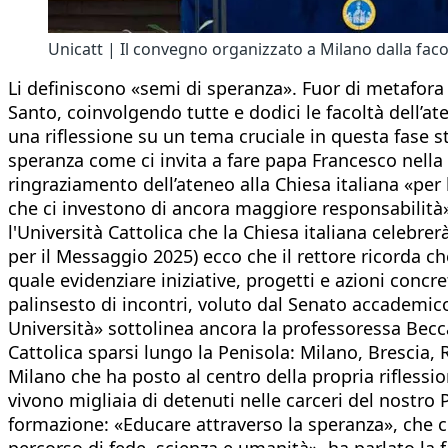
Unicatt | Il convegno organizzato a Milano dalla fac
Li definiscono «semi di speranza». Fuor di metafora
Santo, coinvolgendo tutte e dodici le facoltà dell’aten
una riflessione su un tema cruciale in questa fase s
speranza come ci invita a fare papa Francesco nella 
ringraziamento dell’ateneo alla Chiesa italiana «per
che ci investono di ancora maggiore responsabilità».
l'Università Cattolica che la Chiesa italiana celebre
per il Messaggio 2025) ecco che il rettore ricorda c
quale evidenziare iniziative, progetti e azioni con
palinsesto di incontri, voluto dal Senato accademico, 
Università» sottolinea ancora la professoressa Becc
Cattolica sparsi lungo la Penisola: Milano, Brescia, 
Milano che ha posto al centro della propria riflessio
vivono migliaia di detenuti nelle carceri del nostro
formazione: «Educare attraverso la speranza», che c
percorso di fede, scienza e umanità», ha parlato la 