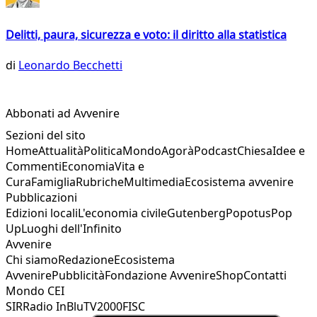
Delitti, paura, sicurezza e voto: il diritto alla statistica
di
Leonardo Becchetti
Abbonati ad Avvenire
Sezioni del sito
Home
Attualità
Politica
Mondo
Agorà
Podcast
Chiesa
Idee e
Commenti
Economia
Vita e
Cura
Famiglia
Rubriche
Multimedia
Ecosistema avvenire
Pubblicazioni
Edizioni locali
L'economia civile
Gutenberg
Popotus
Pop
Up
Luoghi dell'Infinito
Avvenire
Chi siamo
Redazione
Ecosistema
Avvenire
Pubblicità
Fondazione Avvenire
Shop
Contatti
Mondo CEI
SIR
Radio InBlu
TV2000
FISC