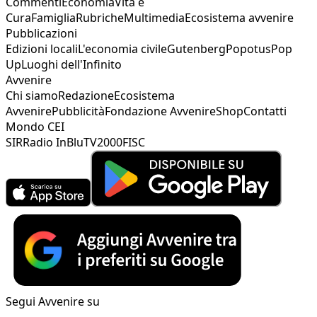
Commenti
Economia
Vita e
Cura
Famiglia
Rubriche
Multimedia
Ecosistema avvenire
Pubblicazioni
Edizioni locali
L'economia civile
Gutenberg
Popotus
Pop
Up
Luoghi dell'Infinito
Avvenire
Chi siamo
Redazione
Ecosistema
Avvenire
Pubblicità
Fondazione Avvenire
Shop
Contatti
Mondo CEI
SIR
Radio InBlu
TV2000
FISC
Segui Avvenire su