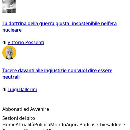
La dottrina della guerra giusta insostenibile nell’era
nucleare
di
Vittorio Possenti
Tacere davanti alle ingiustizie non vuol dire essere
neutrali
di
Luigi Ballerini
Abbonati ad Avvenire
Sezioni del sito
Home
Attualità
Politica
Mondo
Agorà
Podcast
Chiesa
Idee e