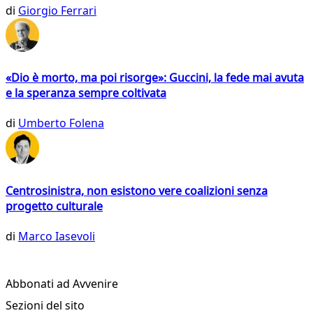
di
Giorgio Ferrari
«Dio è morto, ma poi risorge»: Guccini, la fede mai avuta
e la speranza sempre coltivata
di
Umberto Folena
Centrosinistra, non esistono vere coalizioni senza
progetto culturale
di
Marco Iasevoli
Abbonati ad Avvenire
Sezioni del sito