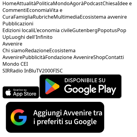
Home
Attualità
Politica
Mondo
Agorà
Podcast
Chiesa
Idee e
Commenti
Economia
Vita e
Cura
Famiglia
Rubriche
Multimedia
Ecosistema avvenire
Pubblicazioni
Edizioni locali
L'economia civile
Gutenberg
Popotus
Pop
Up
Luoghi dell'Infinito
Avvenire
Chi siamo
Redazione
Ecosistema
Avvenire
Pubblicità
Fondazione Avvenire
Shop
Contatti
Mondo CEI
SIR
Radio InBlu
TV2000
FISC