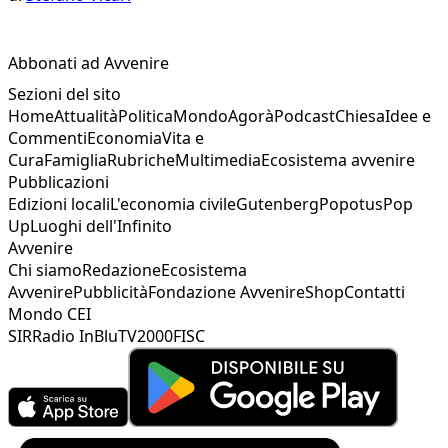
Abbonati ad Avvenire
Sezioni del sito
Home
Attualità
Politica
Mondo
Agorà
Podcast
Chiesa
Idee e
Commenti
Economia
Vita e
Cura
Famiglia
Rubriche
Multimedia
Ecosistema avvenire
Pubblicazioni
Edizioni locali
L'economia civile
Gutenberg
Popotus
Pop
Up
Luoghi dell'Infinito
Avvenire
Chi siamo
Redazione
Ecosistema
Avvenire
Pubblicità
Fondazione Avvenire
Shop
Contatti
Mondo CEI
SIR
Radio InBlu
TV2000
FISC