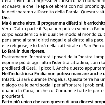
C’era l’invito al Congresso eucaristico. Ma domani ri
et misera,
e che il Papa celebrerà con noi proprio qu
lo dedicheremo all’ascolto della Parola. Questa visit
Dio.
Ma è anche altro. Il programma difatti si è arricchi
Vero. D’altra parte il Papa non poteva venire a Bologn
corpo accademico e in qualche modo al mondo cultura
pensiamo ai tanti diritti negati e al diritto alla pa
e le religiose, e lo farà nella cattedrale di San Pie
Lo farà in due riprese.
Esattamente. Incontrerà i poveri della “nostra Lamped
esprime più di ogni altra l’identità cittadina, con i tan
prediletti di Gesù, i piccoli. Anche questo appuntam
Nell’industriosa Emilia non poteva mancare anche u
Infatti. Ci sarà durante l’Angelus. Questa terra ha un
dialogo tra le parti sociali per affrontare i probl
quando la Curia, anche col Comune e tutte le parti so
proprietari.
Fatto più unico che raro questo di una diocesi propr