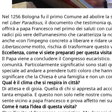
Nel 1256 Bologna fu il primo Comune ad abolire la ser
nel
Liber Paradisus,
il documento che testimonia ques
offrirà a papa Francesco nel primo dei saluti con cui
radici più vere dell’umanesimo che caratterizza la 
anche «con l’impegno concreto a liberare e ridare un
Libertascome
motto, rischia di trasformare questo 
Eccellenza, come vi siete preparati per questa visita
Il Papa viene a concludere il Congresso eucaristico.
comunità. Particolarmente significativi sono stati q
speciale ad andare a prendere tutti coloro che hanno 
significare che la Chiesa è una famiglia e non un c
Qual è il clima che si respira in città?
Di attesa e di gioia. Quella di chi si appresta ad a
tanta empatia. E questo non solo nelle nostre comu
sente vicino a papa Francesco e prova affetto nei su
Come è nata l’idea di questa visita?