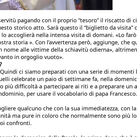
vitù pagando con il proprio “tesoro” il riscatto di cir
to storico atto. Sarà questo il “biglietto da visita” 
 lo accoglierà nella intensa visita di domani. «Lo farò
nostra storia ». Con l’avvertenza però, aggiunge, che
 nome alle vittime della schiavitù odierna», altrimen
vanto in orgoglio vuoto».
?
 Quindi ci siamo preparati con una serie di momenti l
uelli celebrate un paio di settimane fa, nella domenic
più difficoltà a partecipare ai riti e a preparare un 
ondominio, per usare il vocabolario di papa Francesco
ccogliere qualcuno che con la sua immediatezza, con l
nità ma pure in coloro che normalmente sono più lon
oi confronti.