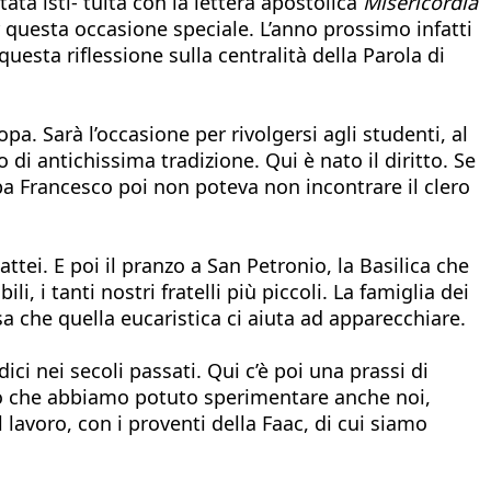
ata isti- tuita con la lettera apostolica
Misericordia
 questa occasione speciale. L’anno prossimo infatti
uesta riflessione sulla centralità della Parola di
pa. Sarà l’occasione per rivolgersi agli studenti, al
 antichissima tradizione. Qui è nato il diritto. Se
Papa Francesco poi non poteva non incontrare il clero
ttei. E poi il pranzo a San Petronio, la Basilica che
ili, i tanti nostri fratelli più piccoli. La famiglia dei
a che quella eucaristica ci aiuta ad apparecchiare.
ici nei secoli passati. Qui c’è poi una prassi di
odo che abbiamo potuto sperimentare anche noi,
lavoro, con i proventi della Faac, di cui siamo