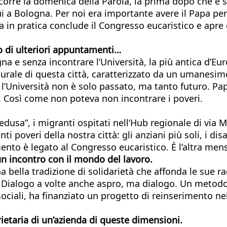
corre la domenica della Parola, la prima dopo che è st
i a Bologna. Per noi era importante avere il Papa per
a in pratica conclude il Congresso eucaristico e apre q
to di ulteriori appuntamenti…
a e senza incontrare l’Università, la più antica d’Euro
le di questa città, caratterizzato da un umanesimo di
ce, l’Università non è solo passato, ma tanto futuro. 
tro. Così come non poteva non incontrare i poveri.
usa”, i migranti ospitati nell’Hub regionale di via Ma
ti poveri della nostra città: gli anziani più soli, i disab
ento è legato al Congresso eucaristico. È l’altra mens
n incontro con il mondo del lavoro.
a bella tradizione di solidarietà che affonda le sue rad
emi. Dialogo a volte anche aspro, ma dialogo. Un met
ciali, ha finanziato un progetto di reinserimento nel 
ietaria di un’azienda di queste dimensioni.