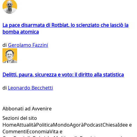
La pace disarmata di Rotblat, lo scienziato che lasciò la
bomba atomica
di
Gerolamo Fazzini
Delitti, paura, sicurezza e voto: il diritto alla statistica
di
Leonardo Becchetti
Abbonati ad Avvenire
Sezioni del sito
Home
Attualità
Politica
Mondo
Agorà
Podcast
Chiesa
Idee e
Commenti
Economia
Vita e