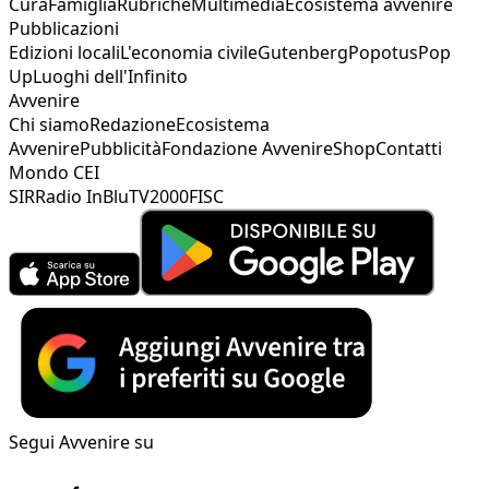
Cura
Famiglia
Rubriche
Multimedia
Ecosistema avvenire
Pubblicazioni
Edizioni locali
L'economia civile
Gutenberg
Popotus
Pop
Up
Luoghi dell'Infinito
Avvenire
Chi siamo
Redazione
Ecosistema
Avvenire
Pubblicità
Fondazione Avvenire
Shop
Contatti
Mondo CEI
SIR
Radio InBlu
TV2000
FISC
Segui Avvenire su