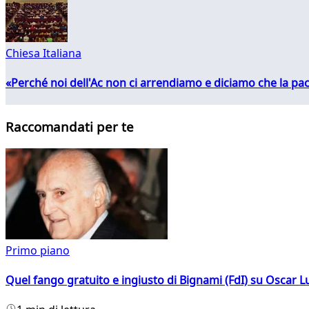
Chiesa Italiana
«Perché noi dell'Ac non ci arrendiamo e diciamo che la pac
Raccomandati per te
Primo piano
Quel fango gratuito e ingiusto di Bignami (FdI) su Oscar Lu