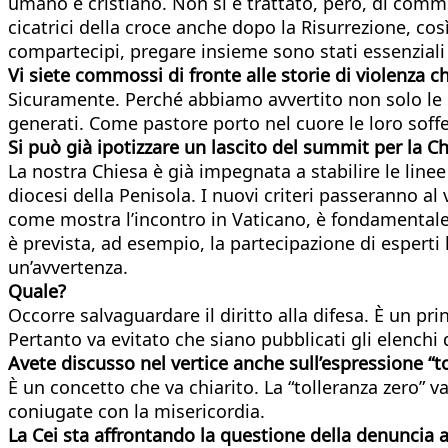
umano e cristiano. Non si è trattato, però, di commi
cicatrici della croce anche dopo la Risurrezione, cos
compartecipi, pregare insieme sono stati essenzial
Vi siete commossi di fronte alle storie di violenza 
Sicuramente. Perché abbiamo avvertito non solo le in
generati. Come pastore porto nel cuore le loro soffe
Si può già ipotizzare un lascito del summit per la Ch
La nostra Chiesa è già impegnata a stabilire le linee
diocesi della Penisola. I nuovi criteri passeranno al
come mostra l’incontro in Vaticano, è fondamentale 
è prevista, ad esempio, la partecipazione di esperti 
un’avvertenza.
Quale?
Occorre salvaguardare il diritto alla difesa. È un p
Pertanto va evitato che siano pubblicati gli elenchi 
Avete discusso nel vertice anche sull’espressione “t
È un concetto che va chiarito. La “tolleranza zero” v
coniugate con la misericordia.
La Cei sta affrontando la questione della denuncia al