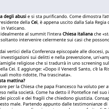
a degli abusi
e si sta purificando. Come dimostra l’at
presidente della
Cei
, è appena uscito dalla Sala Regia 
i in Vaticano.
o idealmente al summit l’intera
Chiesa italiana
che «st
n soltanto intervenire celermente sui casi che posso
dai vertici della Conferenza episcopale alle diocesi, p
 investigazioni sui delitti e nella prevenzione, un’«amp
famiglie religiose che si tradurrà in uno screening su
ella Cei. E aggiunge: «Dopo il Venerdì Santo, c’è la R
ali molto ridotte, l’ha trascinata».
sta mattina?
 amore per la Chiesa che papa Francesco ha voluto per
so nella società. Come ha detto il Pontefice nel suo 
dei piccoli e dei fragili che chiedono giustizia. Cons
sto male. Partendo appunto dalle testimonianze di chi