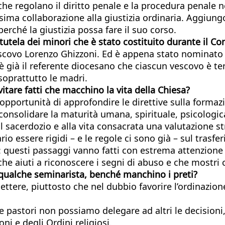
 regolano il diritto penale e la procedura penale nei
assima collaborazione alla giustizia ordinaria. Aggiun
perché la giustizia possa fare il suo corso.
 tutela dei minori che è stato costituito durante il C
scovo Lorenzo Ghizzoni. Ed è appena stato nominato il 
 c’è già il referente diocesano che ciascun vescovo è 
soprattutto le madri.
itare fatti che macchino la vita della Chiesa?
’opportunità di approfondire le direttive sulla formaz
consolidare la maturità umana, spirituale, psicologica
sacerdozio e alla vita consacrata una valutazione str
io essere rigidi – e le regole ci sono già – sul trasf
a: questi passaggi vanno fatti con estrema attenzione 
 che aiuti a riconoscere i segni di abuso e che mostri
 qualche seminarista, benché manchino i preti?
ttere, piuttosto che nel dubbio favorire l’ordinazio
e pastori non possiamo delegare ad altri le decisioni
ni e degli Ordini religiosi.