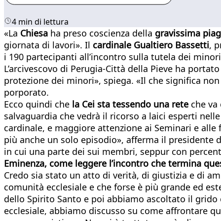
4 min di lettura
«La
Chiesa
ha preso coscienza della
gravissima piag
giornata di lavori». Il
cardinale Gualtiero Bassetti
, 
i 190 partecipanti all’incontro sulla tutela dei minor
L’arcivescovo di Perugia-Città della Pieve ha portat
protezione dei minori», spiega. «Il che significa no
porporato.
Ecco quindi che
la Cei sta tessendo una rete
che va 
salvaguardia che vedrà il ricorso a laici esperti nelle
cardinale, e maggiore attenzione ai Seminari e alle 
più anche un solo episodio», afferma il presidente d
in cui una parte dei sui membri, seppur con percentu
Eminenza, come leggere l’incontro che termina que
Credo sia stato un atto di verità, di giustizia e di
comunità ecclesiale e che forse è più grande ed este
dello Spirito Santo e poi abbiamo ascoltato il grido 
ecclesiale, abbiamo discusso su come affrontare que