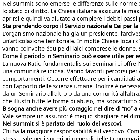
Nel summit sono emerse le differenze sulle norme che
lo stato di diritto. La Chiesa italiana assicura la m
aprirsi e quindi va aiutato a compiere i debiti passi 
Sta prendendo corpo il Servizio nazionale Cei per la
L’organismo nazionale ha già un presidente, l’arcive
un’articolazione territoriale. In molte Chiese locali
vanno coinvolte équipe di laici comprese le donne, 
Come il periodo in Seminario può essere utile per ev
La nuova Ratio fundamentalis sui Seminari ci offre l
una comunità religiosa. Vanno favoriti percorsi per 
comportamenti. Occorre effettuare per i candidati al 
con l’apporto delle scienze umane. Inoltre è necessar
da un Seminario all’altro o da una comunità all’altr
che illustri tutte le forme di abuso, ma soprattutto
Bisogna anche avere più coraggio nel dire di “no” a
Vale sempre un assunto: è meglio sbagliare nel dime
Nel summit si è parlato del ruolo dei vescovi.
Chi ha la maggiore responsabilità è il vescovo. Com
stesso vale per i superiori generali delle Congregazio