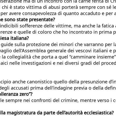
serazione ma di un incontro con la carne ferita di Cr
ì chi è stato vittima di abusi porterà sempre con sé 
i per avere consapevolezza di quanto accaduto e per 
che sono state presentate?
dicibili sofferenze delle vittime, ma anche la fatica 
renze e quelle di coloro che ho incontrato in prima p
iesa italiana?
 guide sulla protezione dei minori che varranno per la 
 vaglio dell’Assemblea generale dei vescovi italiani e
la collegialità che porta a quel “camminare insieme”
laici nelle investigazioni e nei diversi gradi del pro
rincipio anche canonistico quello della presunzione d’
degli accusati prima dell’indagine previa o della defi
olleranza zero”?
ale sempre nei confronti del crimine, mentre verso i co
la magistratura da parte dell’autorità ecclesiastica?