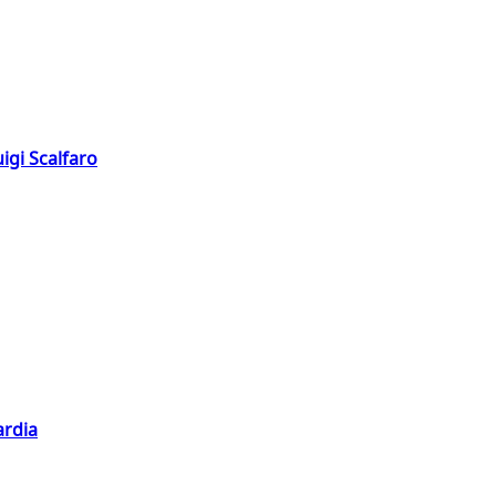
igi Scalfaro
ardia