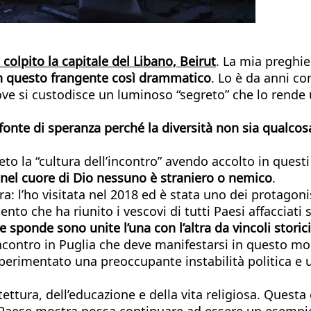
colpito la capitale del Libano, Beirut
. La mia preghier
 in questo frangente così drammatico
. Lo è da anni co
si custodisce un luminoso “segreto” che lo rende uni
 fonte di speranza perché la diversità non sia qualco
to la “cultura dell’incontro” avendo accolto in quest
nel cuore di Dio nessuno è straniero o nemico
.
: l’ho visitata nel 2018 ed è stata uno dei protagonis
mento che ha riunito i vescovi di tutti Paesi affaccia
ponde sono unite l’una con l’altra da vincoli storici, 
l’incontro in Puglia che deve manifestarsi in questo 
 sperimentato una preoccupante instabilità politica e
itettura, dell’educazione e della vita religiosa. Quest
Paese mostra possa continuare ad essere un esempio 