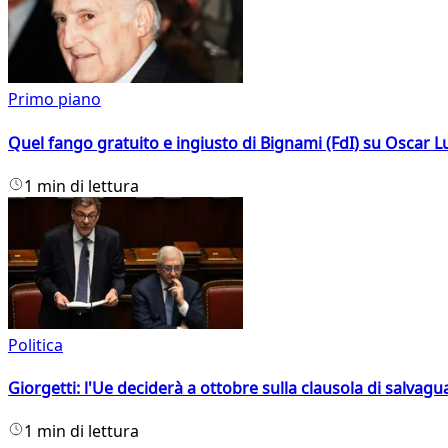
Primo piano
Quel fango gratuito e ingiusto di Bignami (FdI) su Oscar Lu
1 min di lettura
Politica
Giorgetti: l'Ue deciderà a ottobre sulla clausola di salvagu
1 min di lettura