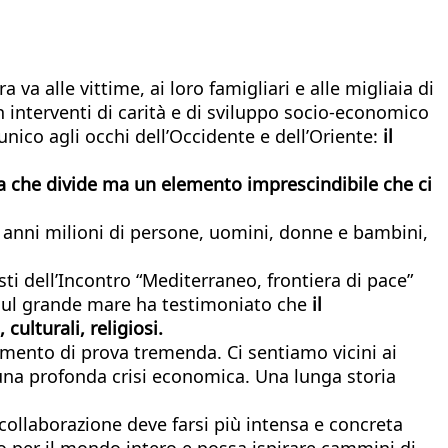
a va alle vittime, ai loro famigliari e alle migliaia di
n interventi di carità e di sviluppo socio-economico
co agli occhi dell’Occidente e dell’Oriente:
il
sa che divide ma un elemento imprescindibile che ci
i anni milioni di persone, uomini, donne e bambini,
ti dell’Incontro “Mediterraneo, frontiera di pace”
ti sul grande mare ha testimoniato che
il
culturali, religiosi.
momento di prova tremenda. Ci sentiamo vicini ai
 una profonda crisi economica. Una lunga storia
a collaborazione deve farsi più intensa e concreta
per il mondo intero e possa ispirare cammini di