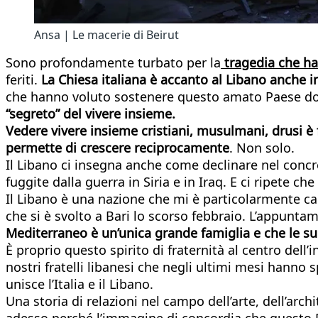
Ansa | Le macerie di Beirut
Sono profondamente turbato per la
tragedia che ha 
feriti.
La Chiesa italiana è accanto al Libano anche
che hanno voluto sostenere questo amato Paese dove 
“segreto” del vivere insieme.
Vedere vivere insieme cristiani, musulmani, drusi è
permette di crescere reciprocamente
. Non solo.
Il Libano ci insegna anche come declinare nel concre
fuggite dalla guerra in Siria e in Iraq. E ci ripete che
Il Libano è una nazione che mi è particolarmente cara
che si è svolto a Bari lo scorso febbraio. L’appunta
Mediterraneo è un’unica grande famiglia e che le sue s
È proprio questo spirito di fraternità al centro del
nostri fratelli libanesi che negli ultimi mesi hanno
unisce l’Italia e il Libano.
Una storia di relazioni nel campo dell’arte, dell’arch
adesso perché l’immagine di concordia che questo 