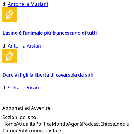
di
Antonella Mariani
L'asino è l'animale più francescano di tutti
di
Antonia Arslan
Dare ai figli la libertà di cavarsela da soli
di
Stefano Vicari
Abbonati ad Avvenire
Sezioni del sito
Home
Attualità
Politica
Mondo
Agorà
Podcast
Chiesa
Idee e
Commenti
Economia
Vita e