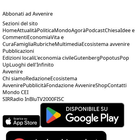
Abbonati ad Avvenire
Sezioni del sito
Home
Attualità
Politica
Mondo
Agorà
Podcast
Chiesa
Idee e
Commenti
Economia
Vita e
Cura
Famiglia
Rubriche
Multimedia
Ecosistema avvenire
Pubblicazioni
Edizioni locali
L'economia civile
Gutenberg
Popotus
Pop
Up
Luoghi dell'Infinito
Avvenire
Chi siamo
Redazione
Ecosistema
Avvenire
Pubblicità
Fondazione Avvenire
Shop
Contatti
Mondo CEI
SIR
Radio InBlu
TV2000
FISC