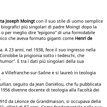
ita Joseph Moingt
con il suo stile di uomo semplice
 biografici più singolari di padre Moingt dopo la
e o per meglio dire “epigono” di una formidabile
demico che aveva formato giganti come
Henri de
. A 23 anni, nel 1938, fece il suo ingresso nella
Conobbe la prigionia sotto i tedeschi, che
umor”. E tra i dati più singolari della sua
a a Villefranche-sur-Saône e si laureò in teologia
.
ullian
, seguito da Jean Daniélou, che fu pubblicata
l 1956 divenne docente di teologia alla Facoltà dei
1910 da Léonce de Grandmaison, si occupava della
002, all’età di 87 anni. Come fondamentale nella sua