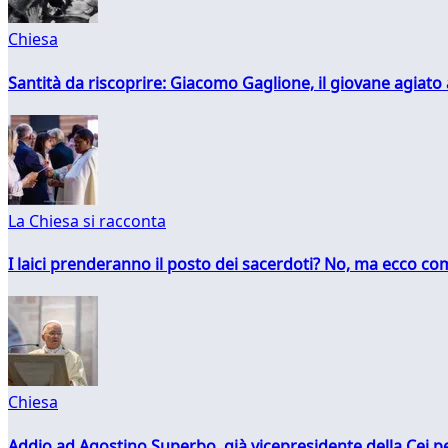
Chiesa
Santità da riscoprire: Giacomo Gaglione, il giovane agiato
La Chiesa si racconta
I laici prenderanno il posto dei sacerdoti? No, ma ecco co
Chiesa
Addio ad Agostino Superbo, già vicepresidente della Cei pe