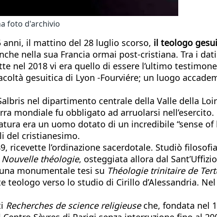
a foto d'archivio
 anni, il mattino del 28 luglio scorso,
il teologo gesu
che nella sua Francia ormai post-cristiana. Tra i dati
tte nel 2018 vi era quello di essere l’ultimo testimon
facoltà gesuitica di Lyon -Fourviére; un luogo acca
lbris nel dipartimento centrale della Valle della Loira
a mondiale fu obbligato ad arruolarsi nell’esercito. 
atura era un uomo dotato di un incredibile “sense of h
i del cristianesimo.
9, ricevette l’ordinazione sacerdotale. Studiò filosofi
a
Nouvelle théologie
, osteggiata allora dal Sant’Uffizio
con una monumentale tesi su
Théologie trinitaire de Tert
te teologo verso lo studio di Cirillo d’Alessandria. Ne
ti
Recherches de science religieuse
che, fondata nel 
l Centro Sèvres di Parigi senza interruzione fino al 2