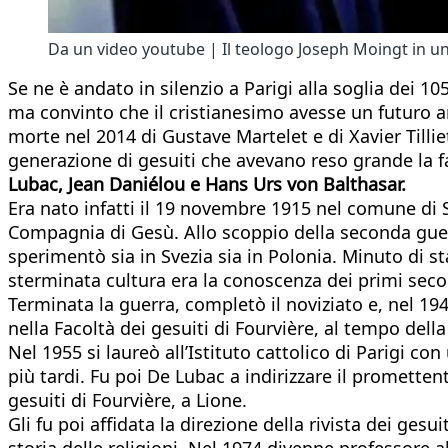
Da un video youtube | Il teologo Joseph Moingt in un
Se ne è andato in silenzio a Parigi alla soglia dei 105
ma convinto che il cristianesimo avesse un futuro an
morte nel 2014 di Gustave Martelet e di Xavier Tillie
generazione di gesuiti che avevano reso grande la 
Lubac, Jean Daniélou e Hans Urs von Balthasar.
Era nato infatti il 19 novembre 1915 nel comune di Sa
Compagnia di Gesù. Allo scoppio della seconda guerr
sperimentò sia in Svezia sia in Polonia. Minuto di st
sterminata cultura era la conoscenza dei primi secol
Terminata la guerra, completò il noviziato e, nel 194
nella Facoltà dei gesuiti di Fourvière, al tempo dell
Nel 1955 si laureò all’Istituto cattolico di Parigi 
più tardi. Fu poi De Lubac a indirizzare il prometten
gesuiti di Fourvière, a Lione.
Gli fu poi affidata la direzione della rivista dei gesui
storia delle religioni. Nel 1974 divenne professore a