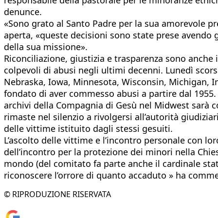
denunce.
«Sono grato al Santo Padre per la sua amorevole preo
aperta, «queste decisioni sono state prese avendo gr
della sua missione».
Riconciliazione, giustizia e trasparenza sono anche i
colpevoli di abusi negli ultimi decenni. Lunedì sc
Nebraska, Iowa, Minnesota, Wisconsin, Michigan, Indi
fondato di aver commesso abusi a partire dal 1955. 
archivi della Compagnia di Gesù nel Midwest sarà co
rimaste nel silenzio a rivolgersi all’autorità giudizia
delle vittime istituito dagli stessi gesuiti.
L’ascolto delle vittime e l’incontro personale con lo
dell’incontro per la protezione dei minori nella Chi
mondo (del comitato fa parte anche il cardinale sta
riconoscere l’orrore di quanto accaduto » ha commen
© RIPRODUZIONE RISERVATA