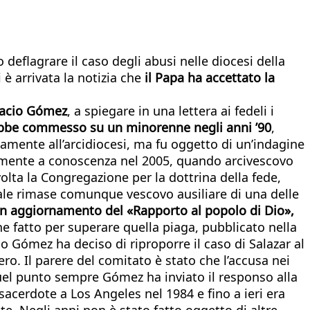
deflagrare il caso degli abusi nelle diocesi della
 è arrivata la notizia che
il Papa ha accettato la
oracio Gómez
, a spiegare in una lettera ai fedeli i
rebbe commesso su un minorenne negli anni ’90
,
tamente all’arcidiocesi, ma fu oggetto di un’indagine
ialmente a conoscenza nel 2005, quando arcivescovo
olta la Congregazione per la dottrina della fede,
quale rimase comunque vescovo ausiliare di una delle
un aggiornamento del «Rapporto al popolo di Dio»,
e fatto per superare quella piaga, pubblicato nella
 Gómez ha deciso di riproporre il caso di Salazar al
ro. Il parere del comitato è stato che l’accusa nei
 quel punto sempre Gómez ha inviato il responso alla
o sacerdote a Los Angeles nel 1984 e fino a ieri era
te. Negli anni non è stato fatto oggetto di altre