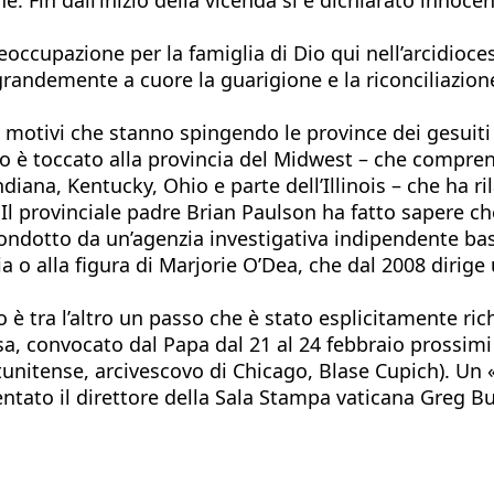
ccupazione per la famiglia di Dio qui nell’arcidioces
andemente a cuore la guarigione e la riconciliazione 
 motivi che stanno spingendo le province dei gesuiti s
orso è toccato alla provincia del Midwest – che com
ana, Kentucky, Ohio e parte dell’Illinois – che ha ril
Il provinciale padre Brian Paulson ha fatto sapere c
ndotto da un’agenzia investigativa indipendente bas
ria o alla figura di Marjorie O’Dea, che dal 2008 dirige
ro è tra l’altro un passo che è stato esplicitamente r
esa, convocato dal Papa dal 21 al 24 febbraio prossimi
tunitense, arcivescovo di Chicago, Blase Cupich). Un 
tato il direttore della Sala Stampa vaticana Greg Bu