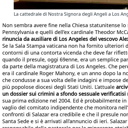
La cattedrale di Nostra Signora degli Angeli a Los An
Non sembra avere fine nella Chiesa statunitense lo s
Pennsylvania e quelli dell’ex cardinale Theodor McCarr
rinuncia da ausiliare di Los Angeles del vescovo Al
Se la Sala Stampa vaticana non ha fornito ulteriori d
contorni di una contorta vicenda che deve far riflet
quando il presule, oggi 69enne, era un semplice parr
da parte della magistratura di Los Angeles. Che per
era il cardinale Roger Mahony, e un anno dopo la nom
che condusse a sua volta delle indagini e impose del
più popolose diocesi degli Stati Uniti. L’attuale
arci
un dossier sui crimini a sfondo sessuale verificatisi
sua prima edizione nel 2004. Ed è probabilmente in 
vaglio del comitato indipendente che monitora nell’a
confronti di Salazar era credibile e che il presule 
Santa Sede e si è arrivati all’annuncio di ieri. Salaz
responsabile della pastorale per le minoranze etniche