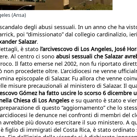
geles (Ansa)
candalo degli abusi sessuali. In un anno che ha visto 
ick, poi “dimissionato” dal collegio cardinalizio, ieri
exander Salazar
.
ettagli, è stato
l’arcivescovo di Los Angeles, José H
tere. Al centro ci sono
abusi sessuali che Salazar av
oco. Il fatto emerse nel 2002, non fu riportato diret
ò non procedette oltre. L’arcidiocesi ne venne uffic
ina episcopale di Salazar. Fu allora che venne coinv
le misure precauzionali al ministero di Salazar. Il 
vescovo Gómez ha fatto uscire lo scorso 6 dicembre 
 nella Chiesa di Los Angeles
e su quanto è stato e vien
preparazione di questo “aggiornamento” che lo stesso
rcidiocesi le denunce nei confronti di membri del cle
non avrebbe più dovuto esercitare il suo ministero. A
ar è figlio di immigrati del Costa Rica, è stato ordinat
. Fin dall’inizio della vicenda si è dichiarato innocen