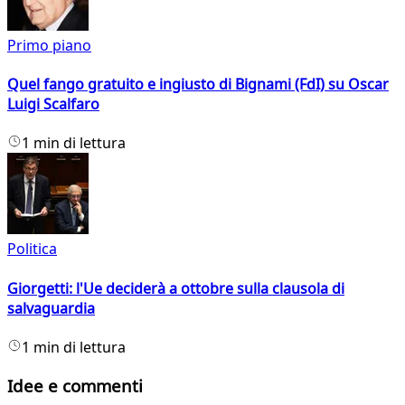
Primo piano
Quel fango gratuito e ingiusto di Bignami (FdI) su Oscar
Luigi Scalfaro
1 min di lettura
Politica
Giorgetti: l'Ue deciderà a ottobre sulla clausola di
salvaguardia
1 min di lettura
Idee e commenti