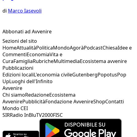
di
Marco Iasevoli
Abbonati ad Avvenire
Sezioni del sito
Home
Attualità
Politica
Mondo
Agorà
Podcast
Chiesa
Idee e
Commenti
Economia
Vita e
Cura
Famiglia
Rubriche
Multimedia
Ecosistema avvenire
Pubblicazioni
Edizioni locali
L'economia civile
Gutenberg
Popotus
Pop
Up
Luoghi dell'Infinito
Avvenire
Chi siamo
Redazione
Ecosistema
Avvenire
Pubblicità
Fondazione Avvenire
Shop
Contatti
Mondo CEI
SIR
Radio InBlu
TV2000
FISC