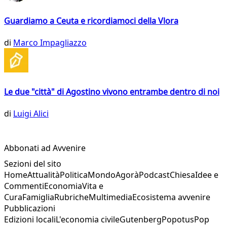
Guardiamo a Ceuta e ricordiamoci della Vlora
di
Marco Impagliazzo
Le due "città" di Agostino vivono entrambe dentro di noi
di
Luigi Alici
Abbonati ad Avvenire
Sezioni del sito
Home
Attualità
Politica
Mondo
Agorà
Podcast
Chiesa
Idee e
Commenti
Economia
Vita e
Cura
Famiglia
Rubriche
Multimedia
Ecosistema avvenire
Pubblicazioni
Edizioni locali
L'economia civile
Gutenberg
Popotus
Pop