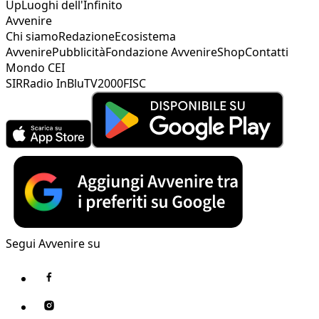
Up
Luoghi dell'Infinito
Avvenire
Chi siamo
Redazione
Ecosistema
Avvenire
Pubblicità
Fondazione Avvenire
Shop
Contatti
Mondo CEI
SIR
Radio InBlu
TV2000
FISC
Segui Avvenire su