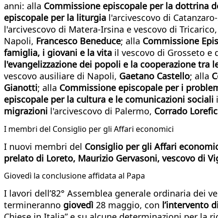
anni: alla
Commissione episcopale per la dottrina del
episcopale per la liturgia
l'arcivescovo di Catanzaro
l'arcivescovo di Matera-Irsina e vescovo di Tricarico,
Napoli,
Francesco Beneduce
; alla
Commissione Episc
famiglia, i giovani e la vita
il vescovo di Grosseto e 
l'evangelizzazione dei popoli e la cooperazione tra 
vescovo ausiliare di Napoli,
Gaetano Castello
; alla
C
Gianotti
; alla
Commissione episcopale per i problemi s
episcopale per la cultura e le comunicazioni sociali
i
migrazioni
l'arcivescovo di Palermo,
Corrado Lorefi
I membri del Consiglio per gli Affari economici
I nuovi membri del
Consiglio per gli Affari economi
prelato di Loreto, Maurizio Gervasoni, vescovo di V
Giovedì la conclusione affidata al Papa
I lavori dell’82° Assemblea generale ordinaria dei ve
termineranno
giovedì
28 maggio, con
l’intervento 
Chiese in Italia” e su alcune determinazioni per la 