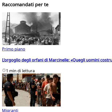
Raccomandati per te
Primo piano
L’orgoglio degli orfani di Marcinelle: «Quegli uomini costr
1 min di lettura
Migranti