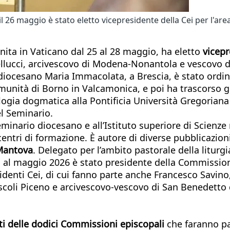
 26 maggio è stato eletto vicepresidente della Cei per l'ar
unita in Vaticano dal 25 al 28 maggio, ha eletto
vicep
ellucci, arcivescovo di Modena-Nonantola e vescovo di C
iocesano Maria Immacolata, a Brescia, è stato ordin
munità di Borno in Valcamonica, e poi ha trascorso gl
logia dogmatica alla Pontificia Università Gregoriana e
el Seminario.
inario diocesano e all’Istituto superiore di Scienze r
entri di formazione. È autore di diverse pubblicazioni 
 Mantova
. Delegato per l’ambito pastorale della liturgia
 al maggio 2026 è stato presidente della Commissione
enti Cei, di cui fanno parte anche Francesco Savino, 
scoli Piceno e arcivescovo-vescovo di San Benedetto d
ti delle dodici Commissioni episcopali
che faranno pa