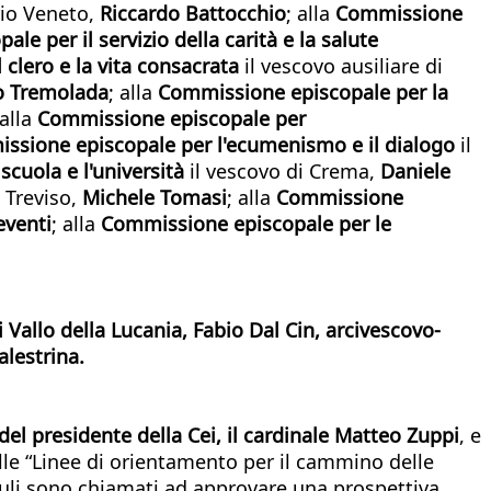
rio Veneto,
Riccardo Battocchio
; alla
Commissione
e per il servizio della carità e la salute
clero e la vita consacrata
il vescovo ausiliare di
o Tremolada
; alla
Commissione episcopale per la
 alla
Commissione episcopale per
ssione episcopale per l'ecumenismo e il dialogo
il
scuola e l'università
il vescovo di Crema,
Daniele
 Treviso,
Michele Tomasi
; alla
Commissione
venti
; alla
Commissione episcopale per le
 Vallo della Lucania, Fabio Dal Cin, arcivescovo-
alestrina.
del presidente della Cei, il cardinale Matteo Zuppi
, e
ulle “Linee di orientamento per il cammino delle
esuli sono chiamati ad approvare una prospettiva