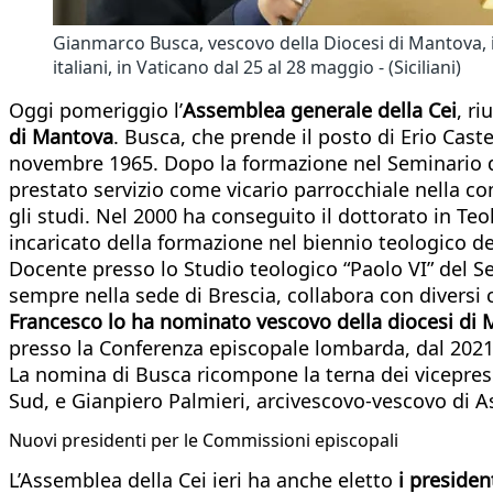
Gianmarco Busca, vescovo della Diocesi di Mantova, il
italiani, in Vaticano dal 25 al 28 maggio - (Siciliani)
Oggi pomeriggio l’
Assemblea generale della Cei
, ri
di Mantova
. Busca, che prende il posto di Erio Cast
novembre 1965. Dopo la formazione nel Seminario d
prestato servizio come vicario parrocchiale nella co
gli studi. Nel 2000 ha conseguito il dottorato in Teo
incaricato della formazione nel biennio teologico d
Docente presso lo Studio teologico “Paolo VI” del Sem
sempre nella sede di Brescia, collabora con diversi c
Francesco lo ha nominato vescovo della diocesi di
presso la Conferenza episcopale lombarda, dal 2021
La nomina di Busca ricompone la terna dei vicepresid
Sud, e Gianpiero Palmieri, arcivescovo-vescovo di A
Nuovi presidenti per le Commissioni episcopali
L’Assemblea della Cei ieri ha anche eletto
i presiden