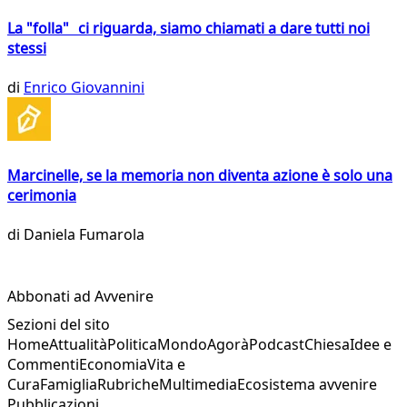
La "folla" ci riguarda, siamo chiamati a dare tutti noi
stessi
di
Enrico Giovannini
Marcinelle, se la memoria non diventa azione è solo una
cerimonia
di
Daniela Fumarola
Abbonati ad Avvenire
Sezioni del sito
Home
Attualità
Politica
Mondo
Agorà
Podcast
Chiesa
Idee e
Commenti
Economia
Vita e
Cura
Famiglia
Rubriche
Multimedia
Ecosistema avvenire
Pubblicazioni