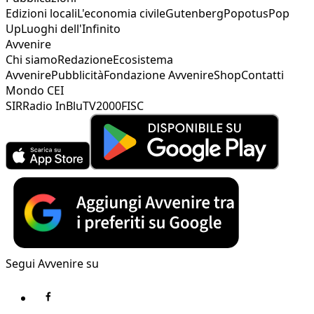
Edizioni locali
L'economia civile
Gutenberg
Popotus
Pop
Up
Luoghi dell'Infinito
Avvenire
Chi siamo
Redazione
Ecosistema
Avvenire
Pubblicità
Fondazione Avvenire
Shop
Contatti
Mondo CEI
SIR
Radio InBlu
TV2000
FISC
Segui Avvenire su