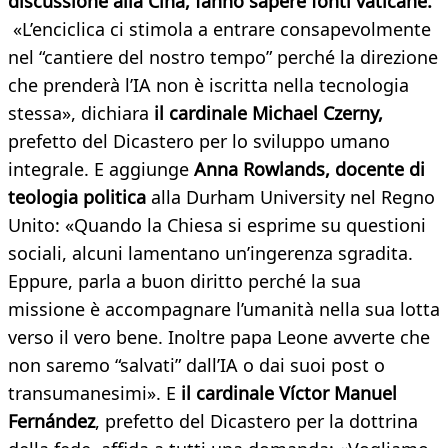
discussione alla Cina, fanno sapere fonti vaticane.
«L’enciclica ci stimola a entrare consapevolmente
nel “cantiere del nostro tempo” perché la direzione
che prenderà l’IA non è iscritta nella tecnologia
stessa», dichiara
il cardinale Michael Czerny,
prefetto del Dicastero per lo sviluppo umano
integrale. E aggiunge
Anna Rowlands, docente di
teologia politica
alla Durham University nel Regno
Unito: «Quando la Chiesa si esprime su questioni
sociali, alcuni lamentano un’ingerenza sgradita.
Eppure, parla a buon diritto perché la sua
missione è accompagnare l’umanità nella sua lotta
verso il vero bene. Inoltre papa Leone avverte che
non saremo “salvati” dall’IA o dai suoi post o
transumanesimi». E
il cardinale Víctor Manuel
Fernández
, prefetto del Dicastero per la dottrina