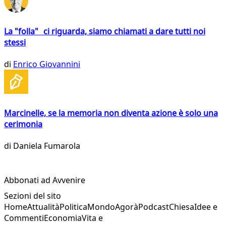
La "folla" ci riguarda, siamo chiamati a dare tutti noi
stessi
di
Enrico Giovannini
Marcinelle, se la memoria non diventa azione è solo una
cerimonia
di
Daniela Fumarola
Abbonati ad Avvenire
Sezioni del sito
Home
Attualità
Politica
Mondo
Agorà
Podcast
Chiesa
Idee e
Commenti
Economia
Vita e