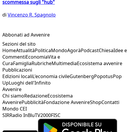
scommessa sugli "hub"
di
Vincenzo R. Spagnolo
Abbonati ad Avvenire
Sezioni del sito
Home
Attualità
Politica
Mondo
Agorà
Podcast
Chiesa
Idee e
Commenti
Economia
Vita e
Cura
Famiglia
Rubriche
Multimedia
Ecosistema avvenire
Pubblicazioni
Edizioni locali
L'economia civile
Gutenberg
Popotus
Pop
Up
Luoghi dell'Infinito
Avvenire
Chi siamo
Redazione
Ecosistema
Avvenire
Pubblicità
Fondazione Avvenire
Shop
Contatti
Mondo CEI
SIR
Radio InBlu
TV2000
FISC