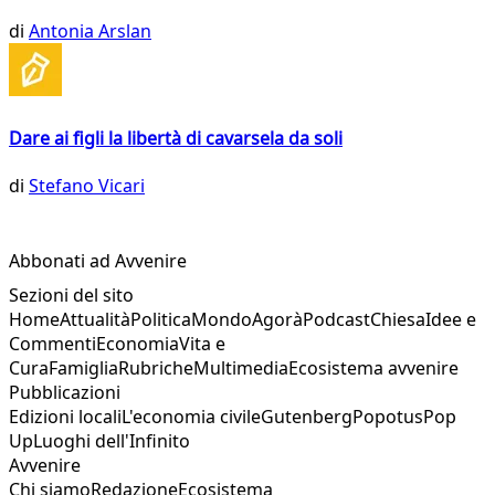
di
Antonia Arslan
Dare ai figli la libertà di cavarsela da soli
di
Stefano Vicari
Abbonati ad Avvenire
Sezioni del sito
Home
Attualità
Politica
Mondo
Agorà
Podcast
Chiesa
Idee e
Commenti
Economia
Vita e
Cura
Famiglia
Rubriche
Multimedia
Ecosistema avvenire
Pubblicazioni
Edizioni locali
L'economia civile
Gutenberg
Popotus
Pop
Up
Luoghi dell'Infinito
Avvenire
Chi siamo
Redazione
Ecosistema