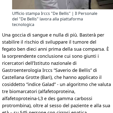
Ufficio stampa Irccs "De Bellis" | Il Personale
del "De Bellis" lavora alla piattaforma
tecnologica
Una goccia di sangue e nulla di più. Basterà per
stabilire il rischio di sviluppare il tumore del
fegato ben dieci anni prima della sua comparsa. È
la sorprendente conclusione cui sono giunti i
ricercatori dell’Istituto nazionale di
Gastroenterologia Irccs “Saverio de Bellis” di
Castellana Grotte (Bari), che hanno applicato il
cosiddetto “indice Galad” - un algoritmo che valuta
tre biomarcatori (alfafetoproteina,
alfafetoproteina-L3 e des gamma carbossi
protrombina), oltre al sesso del paziente e alla sua
età – su 545 persone con cirrosi epatica,