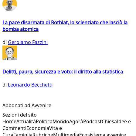
La pace disarmata di Rotblat, lo scienziato che lasciò la
bomba atomica
di
Gerolamo Fazzini
Delitti, paura, sicurezza e voto: il diritto alla statistica
di
Leonardo Becchetti
Abbonati ad Avvenire
Sezioni del sito
Home
Attualità
Politica
Mondo
Agorà
Podcast
Chiesa
Idee e
Commenti
Economia
Vita e
Cura
Famiglia
Rubriche
Multimedia
Ecosistema avvenire