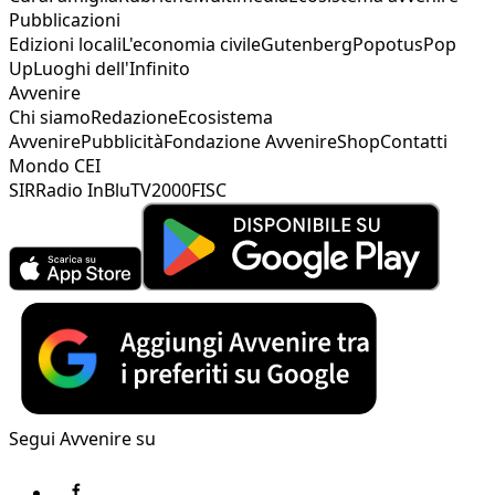
Pubblicazioni
Edizioni locali
L'economia civile
Gutenberg
Popotus
Pop
Up
Luoghi dell'Infinito
Avvenire
Chi siamo
Redazione
Ecosistema
Avvenire
Pubblicità
Fondazione Avvenire
Shop
Contatti
Mondo CEI
SIR
Radio InBlu
TV2000
FISC
Segui Avvenire su