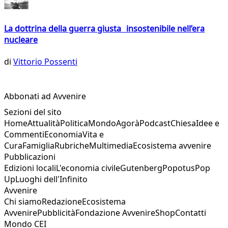
La dottrina della guerra giusta insostenibile nell’era
nucleare
di
Vittorio Possenti
Abbonati ad Avvenire
Sezioni del sito
Home
Attualità
Politica
Mondo
Agorà
Podcast
Chiesa
Idee e
Commenti
Economia
Vita e
Cura
Famiglia
Rubriche
Multimedia
Ecosistema avvenire
Pubblicazioni
Edizioni locali
L'economia civile
Gutenberg
Popotus
Pop
Up
Luoghi dell'Infinito
Avvenire
Chi siamo
Redazione
Ecosistema
Avvenire
Pubblicità
Fondazione Avvenire
Shop
Contatti
Mondo CEI