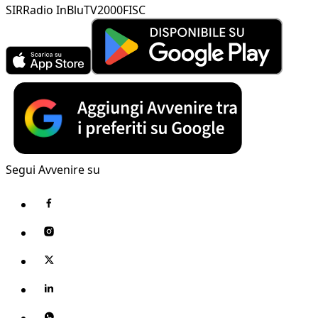
SIR
Radio InBlu
TV2000
FISC
Segui Avvenire su