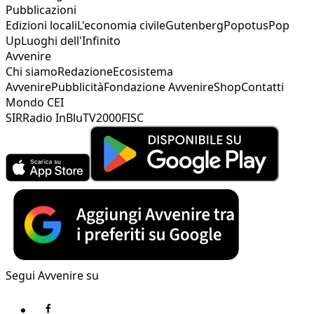
Pubblicazioni
Edizioni locali
L'economia civile
Gutenberg
Popotus
Pop
Up
Luoghi dell'Infinito
Avvenire
Chi siamo
Redazione
Ecosistema
Avvenire
Pubblicità
Fondazione Avvenire
Shop
Contatti
Mondo CEI
SIR
Radio InBlu
TV2000
FISC
Segui Avvenire su