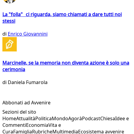
La "folla" ci riguarda, siamo chiamati a dare tutti noi
stessi
di
Enrico Giovannini
Marcinelle, se la memoria non diventa azione è solo una
cerimonia
di
Daniela Fumarola
Abbonati ad Avvenire
Sezioni del sito
Home
Attualità
Politica
Mondo
Agorà
Podcast
Chiesa
Idee e
Commenti
Economia
Vita e
Cura
Famiglia
Rubriche
Multimedia
Ecosistema avvenire