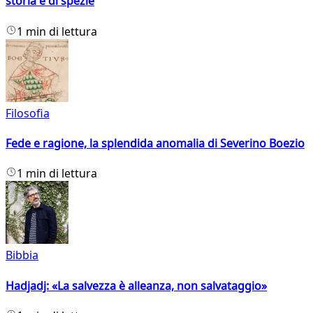
storia e di spezie
1 min di lettura
Filosofia
Fede e ragione, la splendida anomalia di Severino Boezio
1 min di lettura
Bibbia
Hadjadj: «La salvezza è alleanza, non salvataggio»