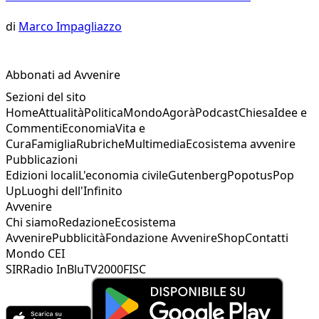
di
Marco Impagliazzo
Abbonati ad Avvenire
Sezioni del sito
Home
Attualità
Politica
Mondo
Agorà
Podcast
Chiesa
Idee e
Commenti
Economia
Vita e
Cura
Famiglia
Rubriche
Multimedia
Ecosistema avvenire
Pubblicazioni
Edizioni locali
L'economia civile
Gutenberg
Popotus
Pop
Up
Luoghi dell'Infinito
Avvenire
Chi siamo
Redazione
Ecosistema
Avvenire
Pubblicità
Fondazione Avvenire
Shop
Contatti
Mondo CEI
SIR
Radio InBlu
TV2000
FISC